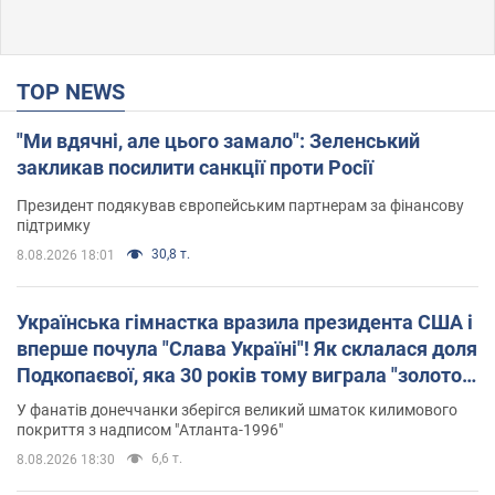
TOP NEWS
"Ми вдячні, але цього замало": Зеленський
закликав посилити санкції проти Росії
Президент подякував європейським партнерам за фінансову
підтримку
30,8 т.
8.08.2026 18:01
Українська гімнастка вразила президента США і
вперше почула "Слава Україні"! Як склалася доля
Подкопаєвої, яка 30 років тому виграла "золото"
Олімпіади
У фанатів донеччанки зберігся великий шматок килимового
покриття з надписом "Атланта-1996"
6,6 т.
8.08.2026 18:30