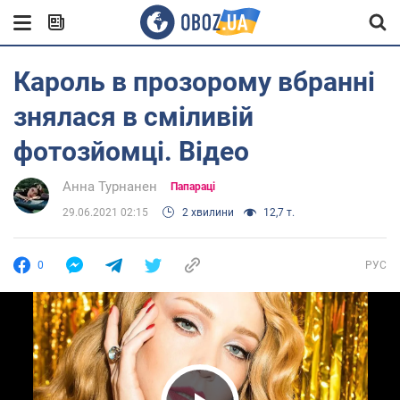
Кароль в прозорому вбранні
знялася в сміливій
фотозйомці. Відео
Анна Турнанен
Папараці
29.06.2021 02:15
2 хвилини
12,7 т.
0
РУС