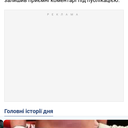
залишив приємні коментарі під публікацією.
Головні історії дня