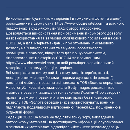
Використання будь-яких матеріалів ( в тому числі фото- та відео-),
розміщених на цьому сайті
https://www.obozrevatel.com
та всіх його
піддоменах, в будь-якому вигляді суворо заборонено.
Дозволяється використання при отриманні письмового дозволу
на їх використання та за умови обов'язкового посилання на сайт
OBOZ.UA, а для інтернет-видань - при отриманні письмового
дозволу на їх використання та за умови обов'язкового
розміщення прямого, відкритого для пошукових систем,
гіперпосилання на сторінку OBOZ.UA за посиланням
https://www.obozrevatel.com
, на якій розміщено оригінальний
матеріал в першому абзаці матеріалу.
Всі матеріали на цьому сайті, в тому числі інтерв’ю, статті,
дослідження – є службовими творами журналістів редакції,
виключні майнові права на які належать ТОВ «Золота середина».
На всі опубліковані фотоматеріали Getty Images редакція має
майнові права, які захищаються законом України «Про авторські
права та суміжні права», ніхто не має права без письмового
дозволу ТОВ «Золота середина» їх використовувати, вони не
підлягають подальшому відтворенню, перекладу, поширенню в
будь-якій формі.
Редакція OBOZ.UA може не поділяти точку зору, викладену в
авторському матеріалі. За достовірність інформації, опублікованої
в рекламних матеріалах, відповідальність несе рекламодавець.