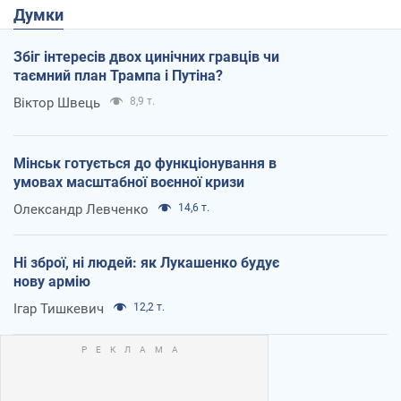
Думки
Збіг інтересів двох цинічних гравців чи
таємний план Трампа і Путіна?
Віктор Швець
8,9 т.
Мінськ готується до функціонування в
умовах масштабної воєнної кризи
Олександр Левченко
14,6 т.
Ні зброї, ні людей: як Лукашенко будує
нову армію
Ігар Тишкевич
12,2 т.