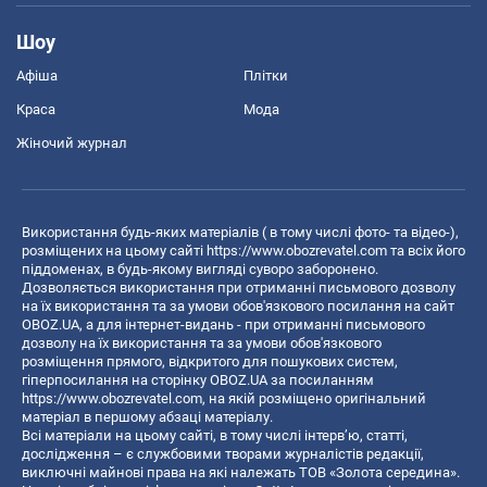
Шоу
Афіша
Плітки
Краса
Мода
Жіночий журнал
Використання будь-яких матеріалів ( в тому числі фото- та відео-),
розміщених на цьому сайті
https://www.obozrevatel.com
та всіх його
піддоменах, в будь-якому вигляді суворо заборонено.
Дозволяється використання при отриманні письмового дозволу
на їх використання та за умови обов'язкового посилання на сайт
OBOZ.UA, а для інтернет-видань - при отриманні письмового
дозволу на їх використання та за умови обов'язкового
розміщення прямого, відкритого для пошукових систем,
гіперпосилання на сторінку OBOZ.UA за посиланням
https://www.obozrevatel.com
, на якій розміщено оригінальний
матеріал в першому абзаці матеріалу.
Всі матеріали на цьому сайті, в тому числі інтерв’ю, статті,
дослідження – є службовими творами журналістів редакції,
виключні майнові права на які належать ТОВ «Золота середина».