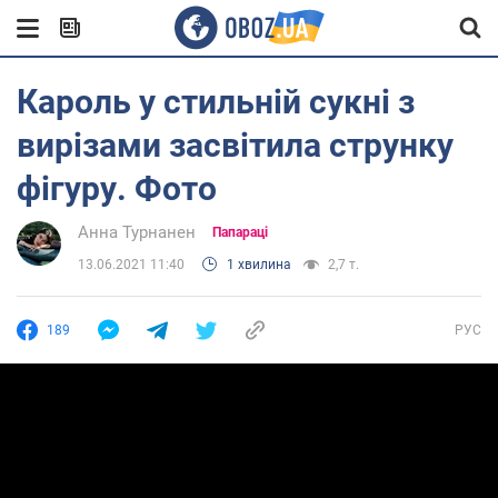
Кароль у стильній сукні з
вирізами засвітила струнку
фігуру. Фото
Анна Турнанен
Папараці
13.06.2021 11:40
1 хвилина
2,7 т.
189
РУС