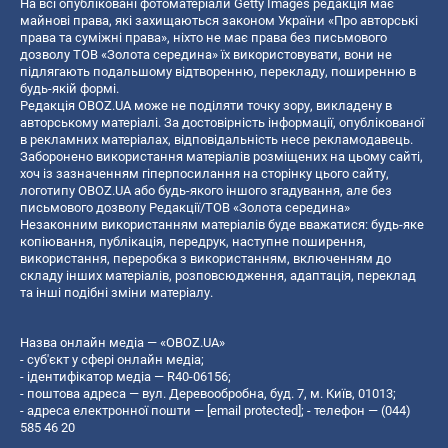
На всі опубліковані фотоматеріали Getty Images редакція має
майнові права, які захищаються законом України «Про авторські
права та суміжні права», ніхто не має права без письмового
дозволу ТОВ «Золота середина» їх використовувати, вони не
підлягають подальшому відтворенню, перекладу, поширенню в
будь-якій формі.
Редакція OBOZ.UA може не поділяти точку зору, викладену в
авторському матеріалі. За достовірність інформації, опублікованої
в рекламних матеріалах, відповідальність несе рекламодавець.
Заборонено використання матеріалів розміщених на цьому сайті,
хоч із зазначенням гіперпосилання на сторінку цього сайту,
логотипу OBOZ.UA або будь-якого іншого згадування, але без
письмового дозволу Редакції/ТОВ «Золота середина»
Незаконним використанням матеріалів буде вважатися: будь-яке
копiювання, публiкацiя, передрук, наступне поширення,
використання, переробка з використанням, включенням до
складу інших матеріалів, розповсюдження, адаптація, переклад
та інші подібні зміни матеріалу.
Назва онлайн медіа — «OBOZ.UA»
- суб'єкт у сфері онлайн медіа;
- ідентифікатор медіа — R40-06156;
- поштова адреса — вул. Деревообробна, буд. 7, м. Київ, 01013;
- адреса електронної пошти —
[email protected]
; - телефон — (044)
585 46 20