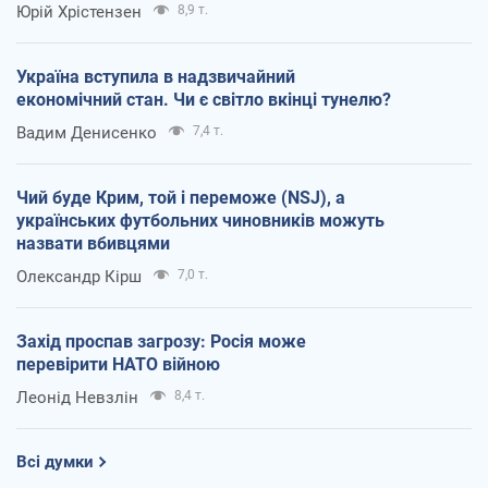
Юрій Хрістензен
8,9 т.
Україна вступила в надзвичайний
економічний стан. Чи є світло вкінці тунелю?
Вадим Денисенко
7,4 т.
Чий буде Крим, той і переможе (NSJ), а
українських футбольних чиновників можуть
назвати вбивцями
Олександр Кірш
7,0 т.
Захід проспав загрозу: Росія може
перевірити НАТО війною
Леонід Невзлін
8,4 т.
Всі думки