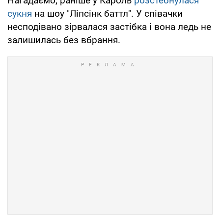
Нагадаємо, раніше у Кароль
розстебнулася
сукня
на шоу "Ліпсінк баттл". У співачки
несподівано зірвалася застібка і вона ледь не
залишилась без вбрання.