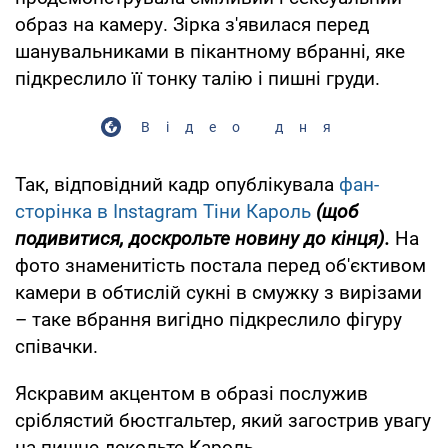
образ на камеру. Зірка з'явилася перед
шанувальниками в пікантному вбранні, яке
підкреслило її тонку талію і пишні груди.
Відео дня
Так, відповідний кадр опублікувала
фан-
сторінка в Instagram Тіни Кароль
(щоб
подивитися, доскрольте новину до кінця).
На
фото знаменитість постала перед об'єктивом
камери в обтислій сукні в смужку з вирізами
– таке вбрання вигідно підкреслило фігуру
співачки.
Яскравим акцентом в образі послужив
сріблястий бюстгальтер, який загострив увагу
на пишне декольте Кароль.