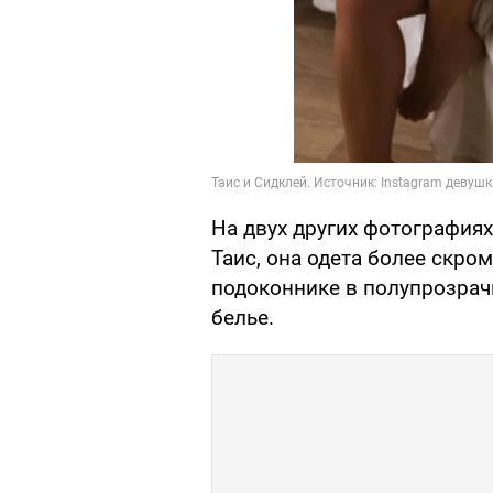
На двух других фотография
Таис, она одета более скро
подоконнике в полупрозрачн
белье.