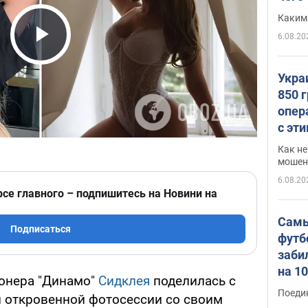
Каким
6.08.20
Play Video
Укра
850 
опер
с эт
Как не
мошен
6.08.20
рсе главного – подпишитесь на Новини на
Самы
Подписаться
футб
заби
на 1
онера "Динамо"
Сидклея
поделилась с
Виде
Поеди
 откровенной фотосессии со своим