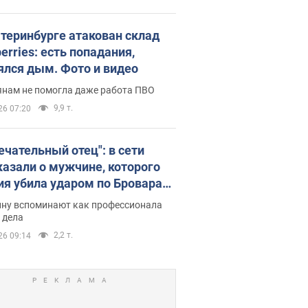
атеринбурге атакован склад
erries: есть попадания,
ялся дым. Фото и видео
янам не помогла даже работа ПВО
9,9 т.
26 07:20
ечательный отец": в сети
казали о мужчине, которого
ия убила ударом по Броварам.
ну вспоминают как профессионала
 дела
2,2 т.
26 09:14