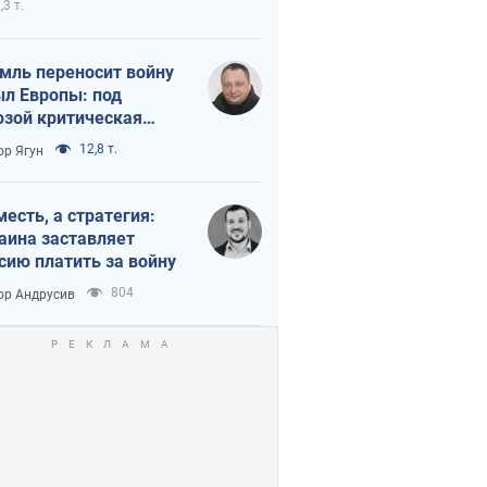
,3 т.
мль переносит войну
ыл Европы: под
озой критическая
истика
12,8 т.
ор Ягун
месть, а стратегия:
аина заставляет
сию платить за войну
804
ор Андрусив