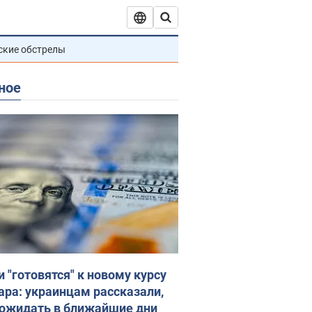
ские обстрелы
ное
и "готовятся" к новому курсу
ара: украинцам рассказали,
 ожидать в ближайшие дни