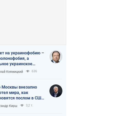
ет на украинофобию –
полонофобия, а
ьное украинское
ударство
636
лай Княжицкий
 Москвы внезапно
отел мира, как
новятся послом в США
овые украинские топ-
3,2 т.
сандр Кирш
тинги