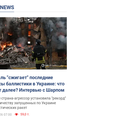
P NEWS
ль "сжигает" последние
сы баллистики в Украине: что
т далее? Интервью с Шарпом
 страна-агрессор установила "рекорд"
личеству запущенных по Украине
стических ракет
59,0 т.
26 07:00