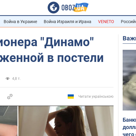
Война в Украине
Война Израиля и Ирана
VENETO
Россий
Важ
ионера "Динамо"
аженной в постели
4,8 т.
Читати українською
Банк
долл
чего