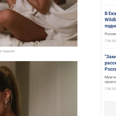
В Ек
Wildb
подн
Росси
7.08.20
"Зам
расс
Росс
Фото
Мужчи
своего
7.08.20