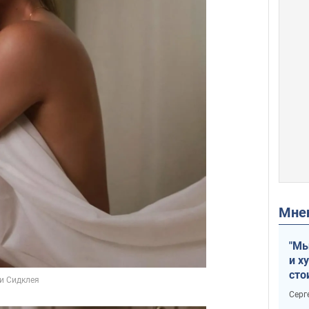
Мн
"Мы
и х
сто
отч
Серг
рак