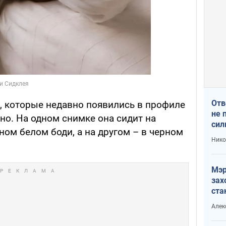
Отв
х, которые недавно появились в профиле
не 
мно. На одном снимке она сидит на
сил
ом белом боди, а на другом – в черном
гос
Нико
Мэр
зах
ста
и н
Алек
рей