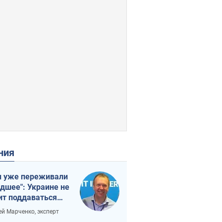
ения
 уже переживали
удшее": Украине не
ит поддаваться
аянию из-за
ей Марченко, эксперт
етного террора