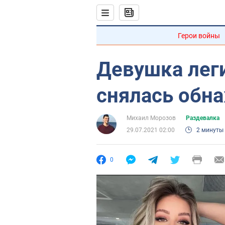
Герои войны
Девушка лег
снялась обн
Михаил Морозов
Раздевалка
29.07.2021 02:00
2 минуты
0