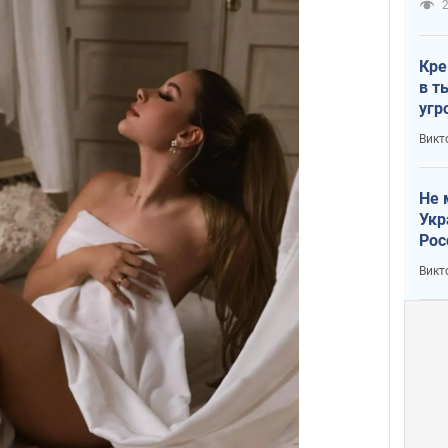
2
Кре
в т
угр
лог
Викт
Не 
Укр
Рос
Викт