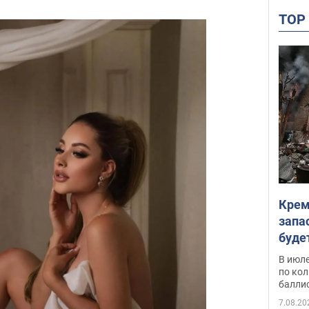
TO
Крем
запа
буде
В июле
по ко
балли
7.08.20