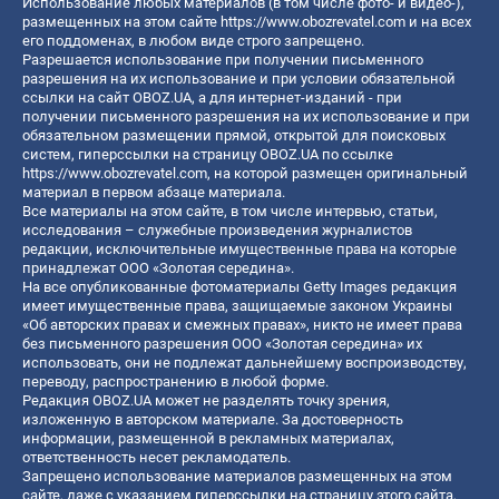
Использование любых материалов (в том числе фото- и видео-),
размещенных на этом сайте
https://www.obozrevatel.com
и на всех
его поддоменах, в любом виде строго запрещено.
Разрешается использование при получении письменного
разрешения на их использование и при условии обязательной
ссылки на сайт OBOZ.UA, а для интернет-изданий - при
получении письменного разрешения на их использование и при
обязательном размещении прямой, открытой для поисковых
систем, гиперссылки на страницу OBOZ.UA по ссылке
https://www.obozrevatel.com
, на которой размещен оригинальный
материал в первом абзаце материала.
Все материалы на этом сайте, в том числе интервью, статьи,
исследования – служебные произведения журналистов
редакции, исключительные имущественные права на которые
принадлежат ООО «Золотая середина».
На все опубликованные фотоматериалы Getty Images редакция
имеет имущественные права, защищаемые законом Украины
«Об авторских правах и смежных правах», никто не имеет права
без письменного разрешения ООО «Золотая середина» их
использовать, они не подлежат дальнейшему воспроизводству,
переводу, распространению в любой форме.
Редакция OBOZ.UA может не разделять точку зрения,
изложенную в авторском материале. За достоверность
информации, размещенной в рекламных материалах,
ответственность несет рекламодатель.
Запрещено использование материалов размещенных на этом
сайте, даже с указанием гиперссылки на страницу этого сайта,