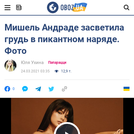
Мишель Андраде засветила
грудь в пикантном наряде.
Фото
Юля Ухина
Папарацци
24.03.2021 03:35
12,9 т.
0