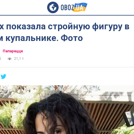
 показала стройную фигуру в
м купальнике. Фото
Папарацци
5
21,1 т.