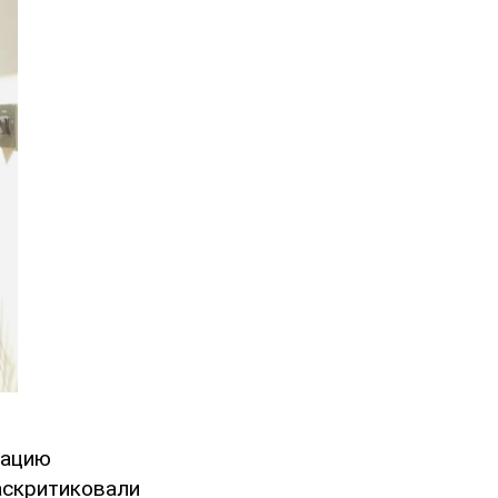
кацию
аскритиковали