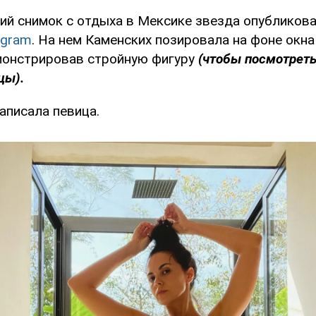
й снимок с отдыха в Мексике звезда опубликова
agram
. На нем Каменских позировала на фоне окна
монстрировав стройную фигуру
(чтобы посмотреть
цы).
написала певица.