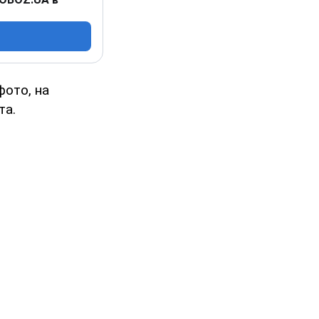
фото, на
та.