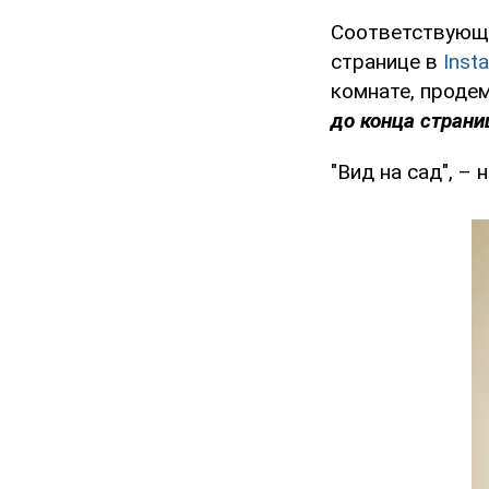
Соответствующи
странице в
Inst
комнате, проде
до конца страни
"Вид на сад", – 