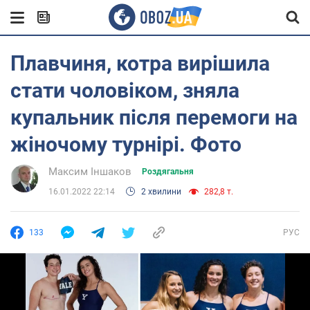
Плавчиня, котра вирішила
стати чоловіком, зняла
купальник після перемоги на
жіночому турнірі. Фото
Максим Іншаков
Роздягальня
16.01.2022 22:14
2 хвилини
282,8 т.
133
РУС