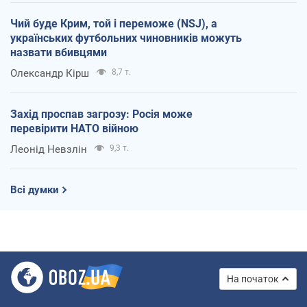
Чий буде Крим, той і переможе (NSJ), а
українських футбольних чиновників можуть
назвати вбивцями
Олександр Кірш
8,7 т.
Захід проспав загрозу: Росія може
перевірити НАТО війною
Леонід Невзлін
9,3 т.
Всі думки
На початок