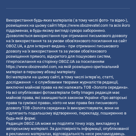
Використання будь-яких матеріалів ( в тому числі фото- та відео-),
розміщених на цьому сайті
https://www.obozrevatel.com
та всіх його
піддоменах, в будь-якому вигляді суворо заборонено.
Дозволяється використання при отриманні письмового дозволу
на їх використання та за умови обов'язкового посилання на сайт
OBOZ.UA, а для інтернет-видань - при отриманні письмового
дозволу на їх використання та за умови обов'язкового
розміщення прямого, відкритого для пошукових систем,
гіперпосилання на сторінку OBOZ.UA за посиланням
https://www.obozrevatel.com
, на якій розміщено оригінальний
матеріал в першому абзаці матеріалу.
Всі матеріали на цьому сайті, в тому числі інтерв’ю, статті,
дослідження – є службовими творами журналістів редакції,
виключні майнові права на які належать ТОВ «Золота середина».
На всі опубліковані фотоматеріали Getty Images редакція має
майнові права, які захищаються законом України «Про авторські
права та суміжні права», ніхто не має права без письмового
дозволу ТОВ «Золота середина» їх використовувати, вони не
підлягають подальшому відтворенню, перекладу, поширенню в
будь-якій формі.
Редакція OBOZ.UA може не поділяти точку зору, викладену в
авторському матеріалі. За достовірність інформації, опублікованої
в рекламних матеріалах, відповідальність несе рекламодавець.