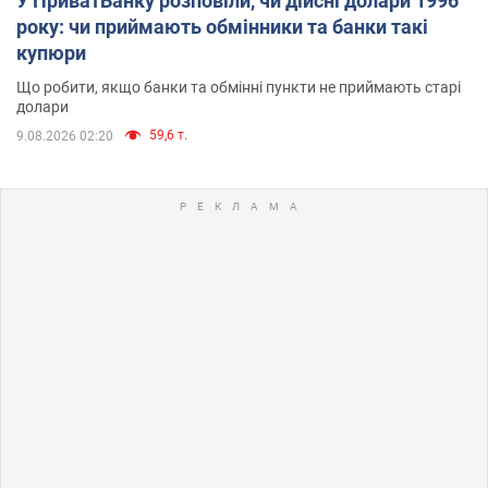
У ПриватБанку розповіли, чи дійсні долари 1996
року: чи приймають обмінники та банки такі
купюри
Що робити, якщо банки та обмінні пункти не приймають старі
долари
59,6 т.
9.08.2026 02:20