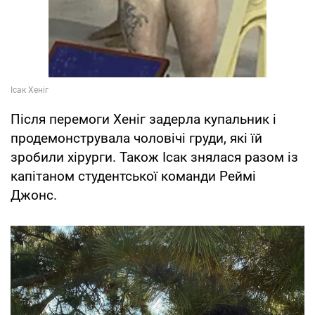
Після перемоги Хеніг задерла купальник і
продемонструвала чоловічі груди, які їй
зробили хірурги. Також Ісак знялася разом із
капітаном студентської команди Реймі
Джонс.