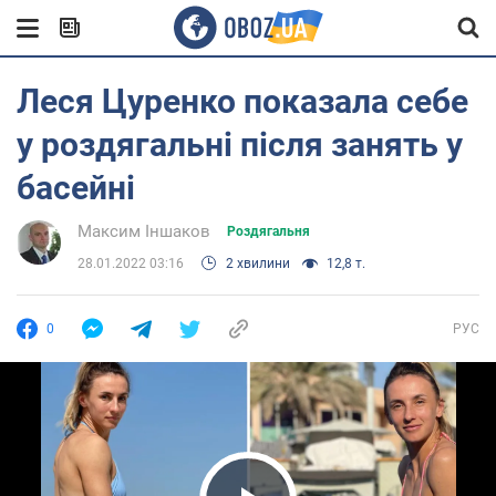
Леся Цуренко показала себе
у роздягальні після занять у
басейні
Максим Іншаков
Роздягальня
28.01.2022 03:16
2 хвилини
12,8 т.
0
РУС