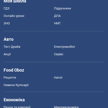
Моя школа
ГДЗ
Підручники
Онлайн уроки
ДПА
ЗНО
НМТ
Авто
Тест Драйв
Електромобілі
Акції
Сервіс
Food Oboz
Рецепти
Напої
Новини Кулінарії
Економіка
Ринки та компанії
Макроекономіка