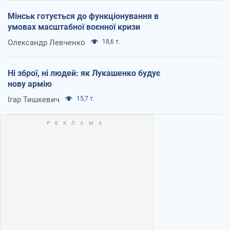
Мінськ готується до функціонування в
умовах масштабної воєнної кризи
Олександр Левченко
18,6 т.
Ні зброї, ні людей: як Лукашенко будує
нову армію
Ігар Тишкевич
15,7 т.