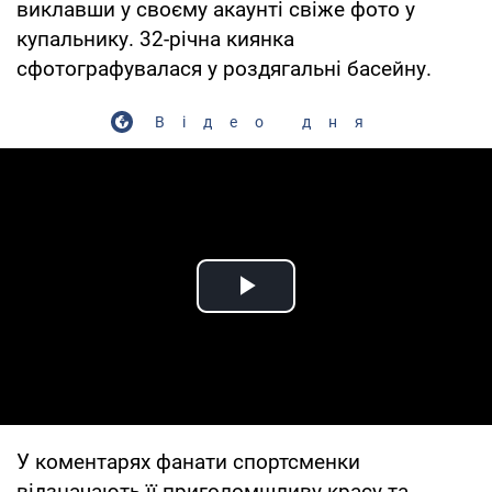
виклавши у своєму акаунті свіже фото у
купальнику. 32-річна киянка
сфотографувалася у роздягальні басейну.
Відео дня
Play Video
У коментарях фанати спортсменки
відзначають її приголомшливу красу та