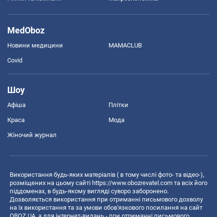
MedOboz
Новини медицини
MAMACLUB
Covid
Шоу
Афіша
Плітки
Краса
Мода
Жіночий журнал
Використання будь-яких матеріалів ( в тому числі фото- та відео-),
розміщених на цьому сайті
https://www.obozrevatel.com
та всіх його
піддоменах, в будь-якому вигляді суворо заборонено.
Дозволяється використання при отриманні письмового дозволу
на їх використання та за умови обов'язкового посилання на сайт
OBOZ.UA, а для інтернет-видань - при отриманні письмового