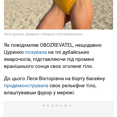
Як повідомляв OBOZREVATEL, нещодавно
Цуренко
позувала
на тлі дубайських
хмарочосів, підставляючи під промені
вранішнього сонця своє оголене тіло.
До цього Леся Вікторівна на борту басейну
продемонструвала
своє рельєфне тіло,
влаштувавши фурор у мережі.