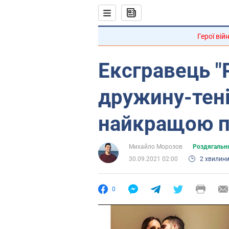
Герої вій
Ексгравець "
дружину-теніс
найкращою 
Михайло Морозов
Роздягальн
30.09.2021 02:00
2 хвилин
0