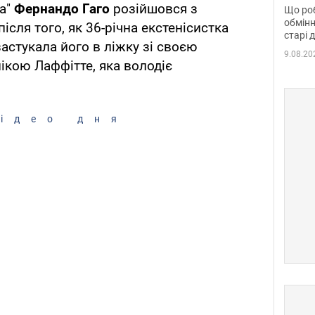
та б
ла"
Фернандо Гаго
розійшовся з
Що роб
обмінн
після того, як 36-річна екстенісистка
старі 
застукала його в ліжку зі своєю
9.08.20
кою Лаффітте, яка володіє
ідео дня