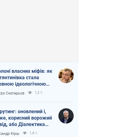
олоні власних міфів: як
тянтинівка стала
овною ідеологічною
ткою для російських
1,3 т.
ро Снєгирьов
пантів
рутинг: оновлений і,
же, корисний ворожий
від, або Діалектика
агливого боягузтва
1,4 т.
сандр Кірш