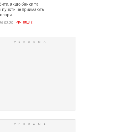
анки такі купюри
ити, якщо банки та
і пункти не приймають
долари
80,3 т.
26 02:20