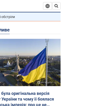
і обстріли
ливе
 була оригінальна версія
 України та чому її боялася
ська імперія: про це не