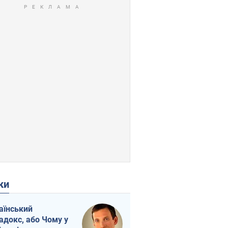
ки
аїнський
адокс, або Чому у