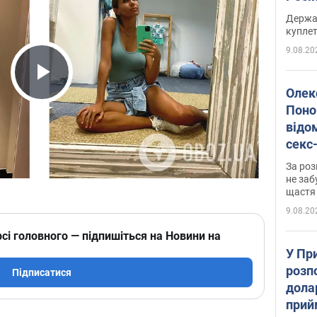
розп
Держа
куплет
9.08.20
Play Video
Олек
Поно
відо
секс
який
За роз
маю
не заб
щастя
9.08.20
сі головного — підпишіться на Новини на
У Пр
розпо
Підписатися
дола
прий