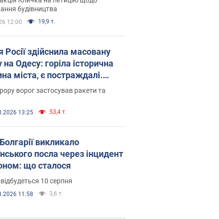
ковського вірянина"
ання будівництва
19,9 т.
26 12:00
я Росії здійснила масовану
 на Одесу: горіла історична
на міста, є постраждалі.
 та відео
рору ворог застосував ракети та
53,4 т.
8.2026 13:25
Болгарії викликало
їнського посла через інцидент
роном: що сталося
 відбудеться 10 серпня
3,6 т.
8.2026 11:58