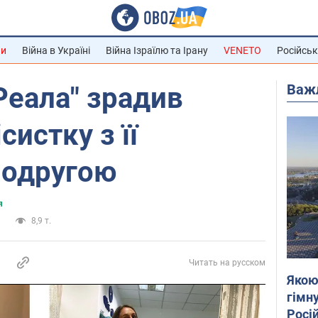
ни
Війна в Україні
Війна Ізраїлю та Ірану
VENETO
Російськ
Важ
Реала" зрадив
истку з її
подругою
я
и
8,9 т.
Читать на русском
Якою
гімну
Росій