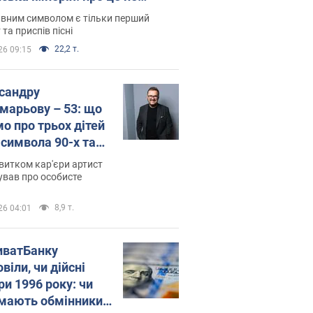
овідають у школі
вним символом є тільки перший
 та приспів пісні
22,2 т.
26 09:15
сандру
марьову – 53: що
мо про трьох дітей
-символа 90-х та
 вигляд вони
витком кар'єри артист
ть
ував про особисте
8,9 т.
26 04:01
иватБанку
віли, чи дійсні
ри 1996 року: чи
мають обмінники