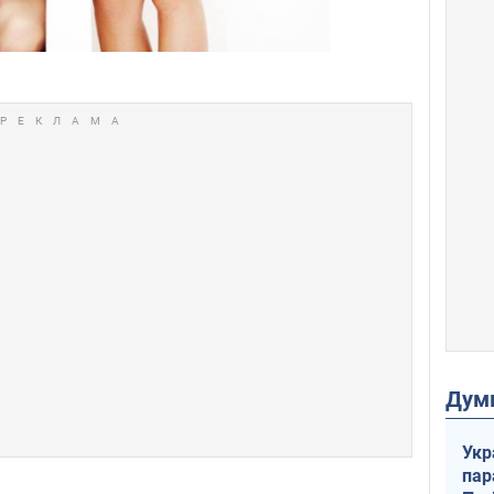
Дум
Укр
пар