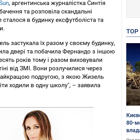
Sun
, аргентинська журналістка Синтія
ачення та розповіла скандальні
се сталося в будинку ексфутболіста та
и.
TO
ель застукала їх разом у своєму будинку,
нила двері та побачила Фернандо з іншою
сять років тому і разом виховували
тіні від ЗМІ. Вони розлучилися через
 з найкращою подругою, з якою Жизель
діти ходили в одну школу", – заявила
Києв
80-м
влад
буді
Яка ре