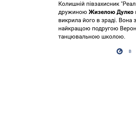
Колишній півзахисник "Реа
дружиною
Жизелою Дулко
викрила його в зраді. Вона 
найкращою подругою Вероні
танцювальною школою.
В