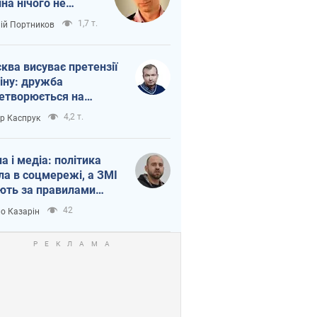
іна нічого не
шло з Україною
1,7 т.
лій Портников
ква висуває претензії
іну: дружба
етворюється на
ежність Росії від
4,2 т.
ор Каспрук
таю
на і медіа: політика
ла в соцмережі, а ЗМІ
ють за правилами
б
42
о Казарін