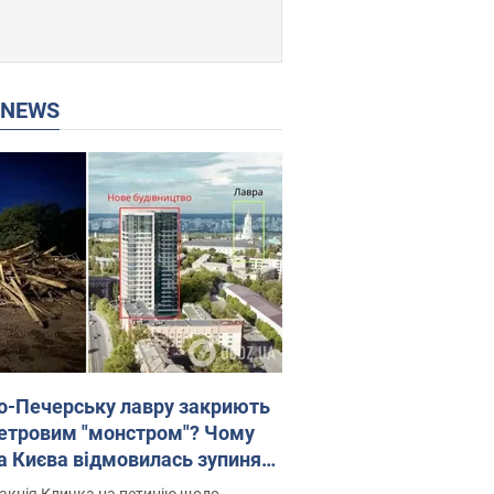
P NEWS
о-Печерську лавру закриють
етровим "монстром"? Чому
а Києва відмовилась зупиняти
вництво хмарочоса
акція Кличка на петицію щодо