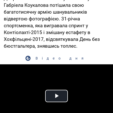
Габріела Коукалова потішила свою
багатотисячну армію шанувальників
відвертою фотографією. 31-річна
спортсменка, яка вигравала спринт у
Контіолахті-2015 і змішану естафету в
Хохфільцені-2017, відсвяткувала День без
бюстгальтера, знявшись топлес.
Відео дня
Play Video