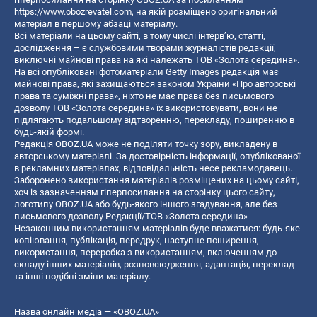
https://www.obozrevatel.com
, на якій розміщено оригінальний
матеріал в першому абзаці матеріалу.
Всі матеріали на цьому сайті, в тому числі інтерв’ю, статті,
дослідження – є службовими творами журналістів редакції,
виключні майнові права на які належать ТОВ «Золота середина».
На всі опубліковані фотоматеріали Getty Images редакція має
майнові права, які захищаються законом України «Про авторські
права та суміжні права», ніхто не має права без письмового
дозволу ТОВ «Золота середина» їх використовувати, вони не
підлягають подальшому відтворенню, перекладу, поширенню в
будь-якій формі.
Редакція OBOZ.UA може не поділяти точку зору, викладену в
авторському матеріалі. За достовірність інформації, опублікованої
в рекламних матеріалах, відповідальність несе рекламодавець.
Заборонено використання матеріалів розміщених на цьому сайті,
хоч із зазначенням гіперпосилання на сторінку цього сайту,
логотипу OBOZ.UA або будь-якого іншого згадування, але без
письмового дозволу Редакції/ТОВ «Золота середина»
Незаконним використанням матеріалів буде вважатися: будь-яке
копiювання, публiкацiя, передрук, наступне поширення,
використання, переробка з використанням, включенням до
складу інших матеріалів, розповсюдження, адаптація, переклад
та інші подібні зміни матеріалу.
Назва онлайн медіа — «OBOZ.UA»