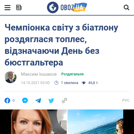
Чемпіонка світу з біатлону
роздяглася топлес,
відзначаючи День без
бюстгальтера
Максим Іншаков
Роздягальня
14.10.2021 03:00
1 хвилина
46,8 т.
0
РУС