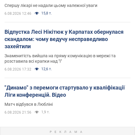
Спершу лікарі не надали цьому належної уваги
15,8 т.
6.08.2026 12:46
Відпустка Лесі Нікітюк у Карпатах обернулася
скандалом: чому ведучу несправедливо
захейтили
Знаменитість вийшла на пряму комунікацію в мережі та
розставила всі крапки над "і"
12,6 т.
6.08.2026 17:32
"Динамо" з перемоги стартувало у кваліфікації
Ліги конференцій. Відео
Матч відбувся в Любліні
1,9 т.
6.08.2026 21:56