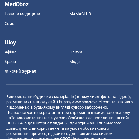
MedOboz
Новини медицини
MAMACLUB
Covid
Шоу
Афіша
Плітки
Краса
Мода
Жіночий журнал
Використання будь-яких матеріалів ( в тому числі фото- та відео-),
розміщених на цьому сайті
https://www.obozrevatel.com
та всіх його
піддоменах, в будь-якому вигляді суворо заборонено.
Дозволяється використання при отриманні письмового дозволу
на їх використання та за умови обов'язкового посилання на сайт
OBOZ.UA, а для інтернет-видань - при отриманні письмового
дозволу на їх використання та за умови обов'язкового
розміщення прямого, відкритого для пошукових систем,
гіперпосилання на сторінку OBOZ.UA за посиланням