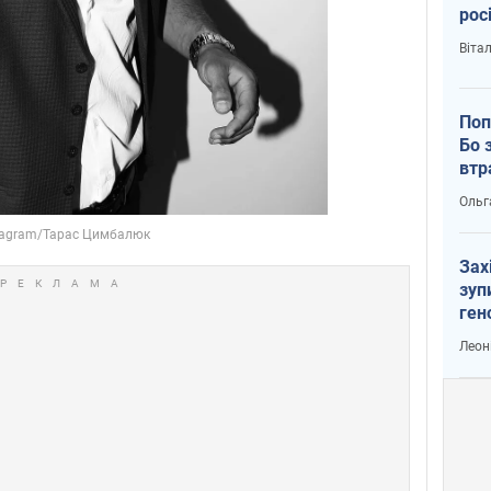
рос
Віта
Поп
Бо 
втр
Ольг
Зах
зуп
ген
Леон