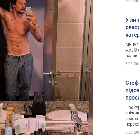
5.08.20
У ли
рекор
кате
опри
Минуло
живій 
великі
5.08.20
Стеф
підо
проси
Прокур
епізод
заході
перех
5.08.20