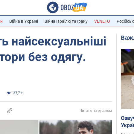
ни
Війна в Україні
Війна Ізраїлю та Ірану
VENETO
Російськ
Важ
ь найсексуальніші
тори без одягу.
и
37,7 т.
Читать на русском
Озву
Укра