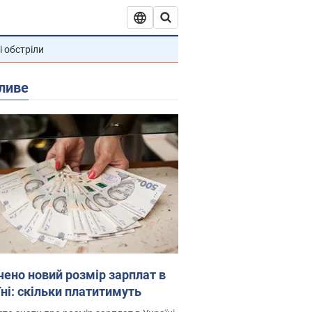
і обстріли
ливе
чено новий розмір зарплат в
їні: скільки платитимуть