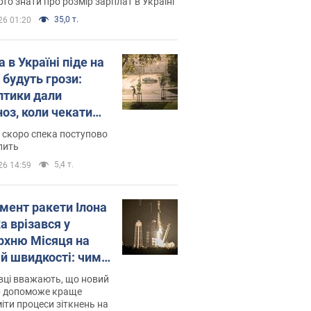
то знати про розмір зарплат в Україні
35,0 т.
26 01:20
 в Україні піде на
 будуть грози:
птики дали
ноз, коли чекати
и погоди
 скоро спека поступово
пить
5,4 т.
26 14:59
мент ракети Ілона
а врізався у
рхню Місяця на
ій швидкості: чим
завершилось
вці вважають, що новий
р допоможе краще
іти процеси зіткнень на