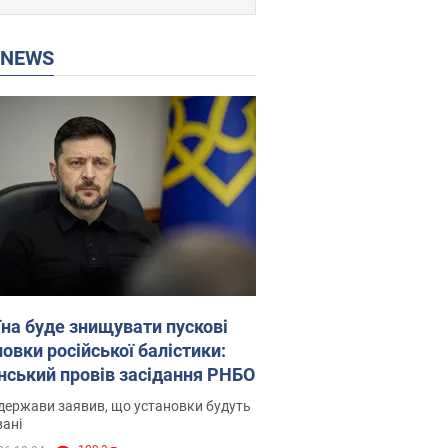
P NEWS
їна буде знищувати пускові
овки російської балістики:
нський провів засідання РНБО
держави заявив, що установки будуть
ані