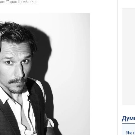
Дум
Як 