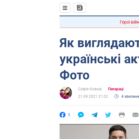
Герої вій
Як виглядают
українські ак
Фото
Софія Ковнір
Папараці
21.09.2021 21:02
4 хвилин
5