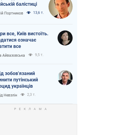
ійській балістиці
13,6 т.
лій Портников
ри все, Київ вистоїть.
здатися означає
атити все
9,5 т.
а Айвазовська
ід зобов'язаний
инити путінський
оцид українців
2,3 т.
ід Невзлін