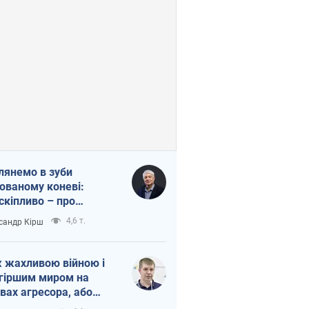
лянемо в зуби
ованому коневі:
скіпливо – про
омогу Україні
4,6 т.
сандр Кірш
 жахливою війною і
гіршим миром на
вах агресора, або
вихідність – теж