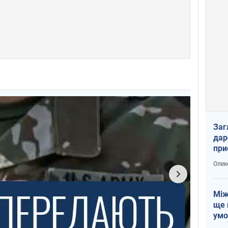
Заг
дар
при
доп
Олек
Між
ще 
умо
Без