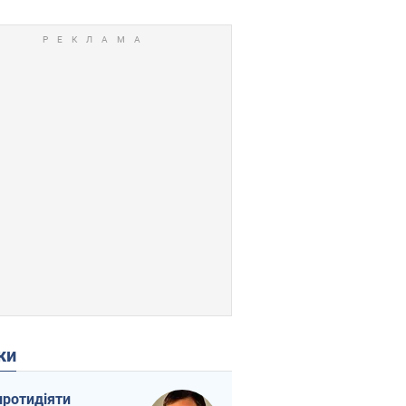
ки
протидіяти