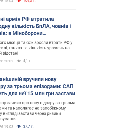
109,3 т.
26 18:04
пні армія РФ втратила
дну кількість БпЛА, човнів і
рів: в Міноборони
люднили статистику
го місяця також зросли втрати РФ у
силі, танках та кількість уражень на
й відстані
4,1 т.
26 20:02
анішиній вручили нову
зру за трьома епізодами: САП
ть для неї 15 млн грн застави
ор заявив про нову підозру за трьома
ами та наполягає на запобіжному
 у вигляді застави через ризики
овування
37,7 т.
26 19:03