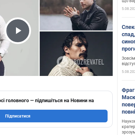
Що вар
5.08.20
Спека
спад,
Play Video
сино
прог
змін
Зовсім
відсту
5.08.20
Фраг
Маск
сі головного — підпишіться на Новини на
пове
повн
Підписатися
усе 
Науко
крате
зрозум