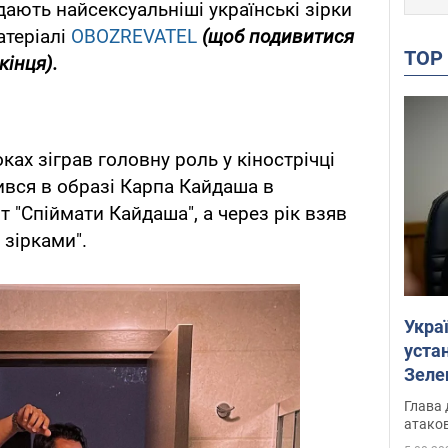
дають найсексуальніші українські зірки
атеріалі
OBOZREVATEL
(щоб подивитися
TO
кінця).
ках зіграв головну роль у кінострічці
ився в образі Карпа Кайдаша в
т "Спіймати Кайдаша", а через рік взяв
 зірками".
Укра
устан
Зеле
Глава 
атаков