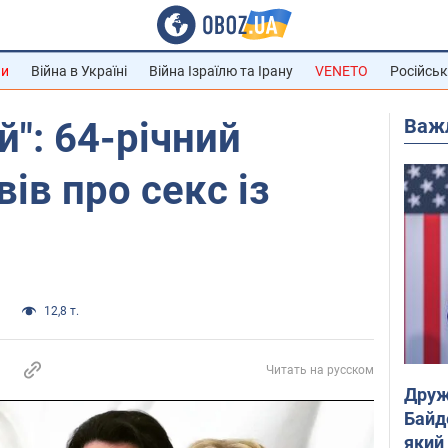
ни
Війна в Україні
Війна Ізраїлю та Ірану
VENETO
Російськ
Важ
й": 64-річний
ів про секс із
и
12,8 т.
Читать на русском
Друж
Байд
який