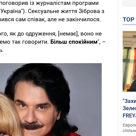
 поговорив із журналістам програми
"Україна"). Сексуальне життя Зіброва з
TO
вився сам співак, але не закінчилося.
го, як до одруження, [немає], воно не
демо так говорити.
Більш спокійним
", –
ь.
"Зах
Зеле
FREYJ
підтр
Європе
спільн