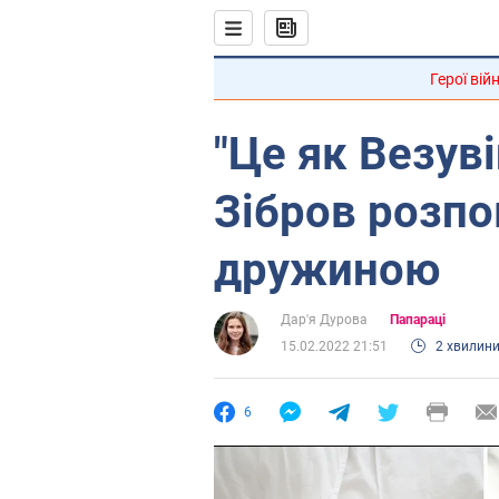
Герої вій
"Це як Везуві
Зібров розпов
дружиною
Дар'я Дурова
Папараці
15.02.2022 21:51
2 хвилин
6