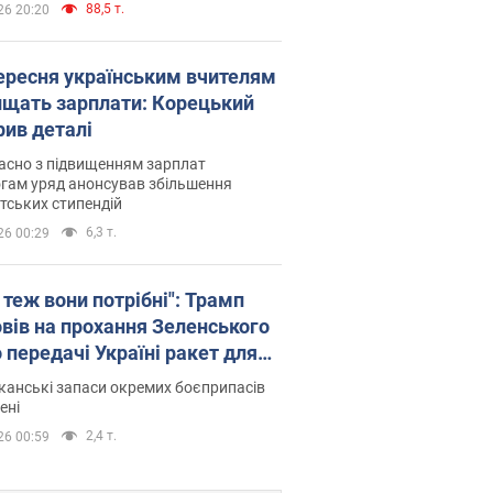
88,5 т.
26 20:20
вересня українським вчителям
ищать зарплати: Корецький
рив деталі
асно з підвищенням зарплат
гам уряд анонсував збільшення
тських стипендій
6,3 т.
26 00:29
 теж вони потрібні": Трамп
овів на прохання Зеленського
 передачі Україні ракет для
ot
анські запаси окремих боєприпасів
ені
2,4 т.
26 00:59