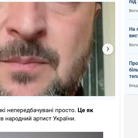
під
кри
Вікт
На 
вис
Вікт
Про
біл
теп
від
Влад
у К
 які непередбачувані просто.
Це як
ив народний артист України.