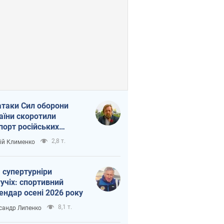
атаки Сил оборони
аїни скоротили
порт російських
топродуктів
2,8 т.
ій Клименко
 супертурніри
учіх: спортивний
ендар осені 2026 року
8,1 т.
сандр Липенко