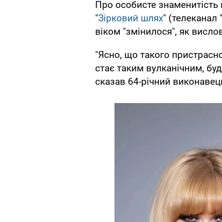
Про особисте знаменитість
"
Зірковий шлях
" (телеканал 
віком "змінилося", як висло
"Ясно, що такого пристрасно
стає таким вулканічним, бу
сказав 64-річний виконавец