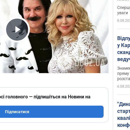
"агр
Спершу
уваги
6.08.20
Play Video
Відп
у Ка
скан
веду
захе
Знаме
пряму 
розста
6.08.20
сі головного — підпишіться на Новини на
"Дин
стар
Підписатися
квалі
конф