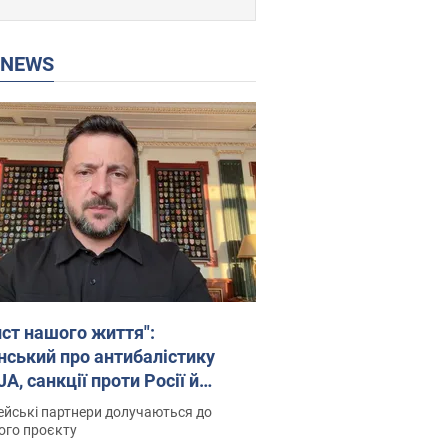
P NEWS
ист нашого життя":
нський про антибалістику
A, санкції проти Росії й
имку аграріїв. Відео
йські партнери долучаються до
ого проєкту