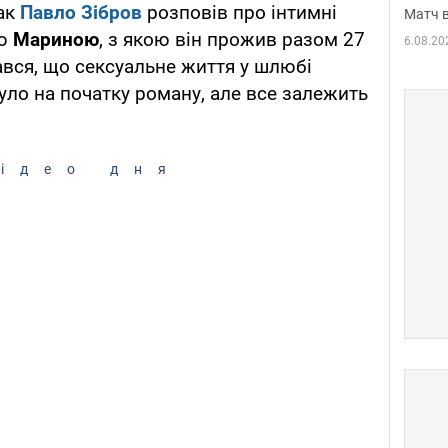
вак
Павло Зібров
розповів про інтимні
Матч в
ою
Мариною
, з якою він прожив разом 27
6.08.20
нався, що сексуальне життя у шлюбі
 було на початку роману, але все залежить
ідео дня