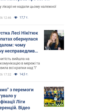
есивний" рак
 лікарі не надали цьому належної
17,7 т.
26 12:46
устка Лесі Нікітюк
рпатах обернулася
далом: чому
чу несправедливо
йтили
нитість вийшла на
комунікацію в мережі та
вила всі крапки над "і"
14,5 т.
26 17:32
амо" з перемоги
тувало у
фікації Ліги
еренцій. Відео