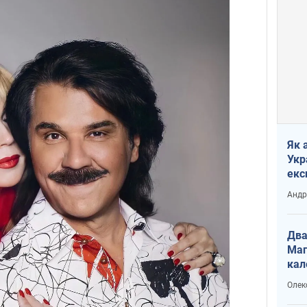
Як 
Укр
екс
наф
Андр
Два
Маг
кал
Олек