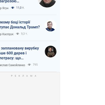
 загрозою
тична логістика
11,0 т.
ор Ягун
якому боці історії
тупає Дональд Трамп?
9,3 т.
ор Каспрук
 заплановану вирубку
ьше 600 дерев і
лотрасу: що
бувається на Теремках
795
ислав Самойленко
иєві