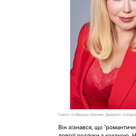
Він зізнався, що "романтичн
довгої розлуки з коханою. Н