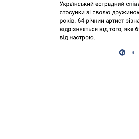
Український естрадний спі
стосунки зі своєю дружин
років. 64-річний артист зіз
відрізняється від того, яке
від настрою.
В