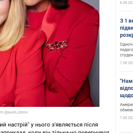
6.08.20
З 1 
підв
розк
Одноч
педаго
студен
7.08.20
"Нам
відп
щодо
Patri
Америк
обмеж
7.08.20
ий настрій" у нього з'являється після
априклад, коли він тільки-но повернувся