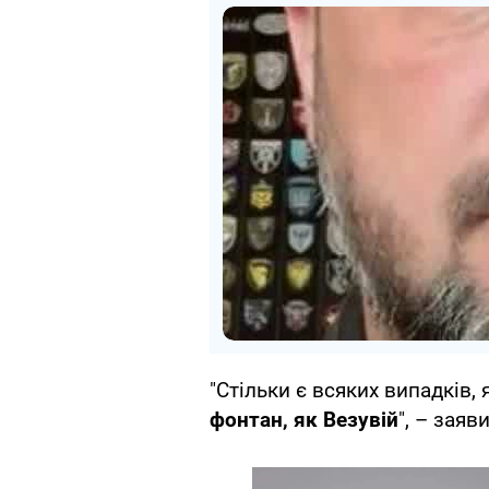
"Стільки є всяких випадків,
фонтан, як Везувій
", – заяв