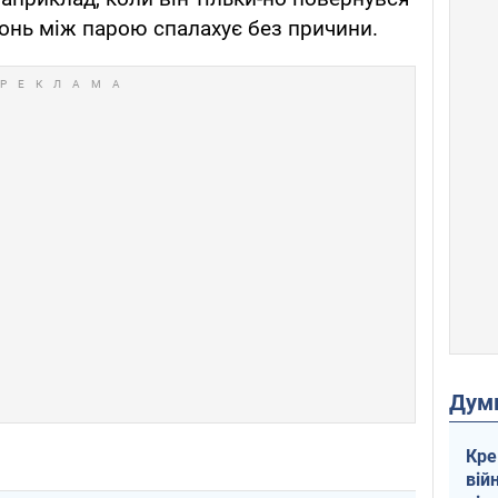
гонь між парою спалахує без причини.
Дум
Кре
вій