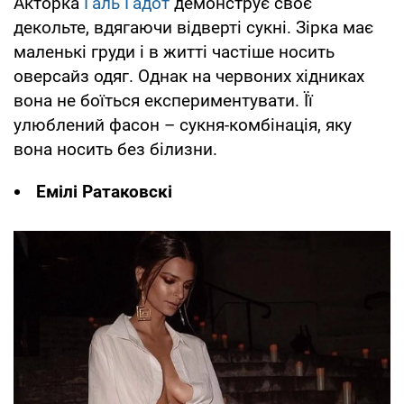
Акторка
Галь Гадот
демонструє своє
декольте, вдягаючи відверті сукні. Зірка має
маленькі груди і в житті частіше носить
оверсайз одяг. Однак на червоних хідниках
вона не боїться експериментувати. Її
улюблений фасон – сукня-комбінація, яку
вона носить без білизни.
Емілі Ратаковскі