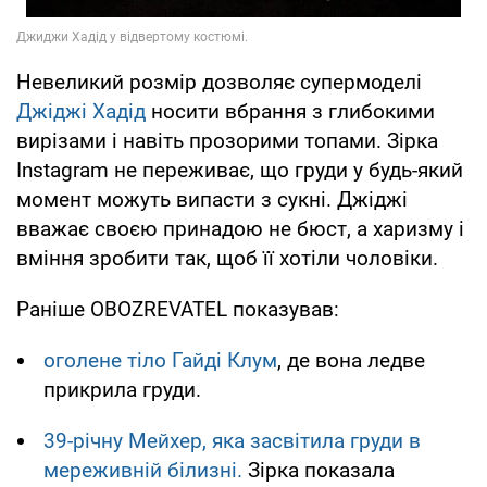
Невеликий розмір дозволяє супермоделі
Джіджі Хадід
носити вбрання з глибокими
вирізами і навіть прозорими топами. Зірка
Instagram не переживає, що груди у будь-який
момент можуть випасти з сукні. Джіджі
вважає своєю принадою не бюст, а харизму і
вміння зробити так, щоб її хотіли чоловіки.
Раніше OBOZREVATEL показував:
оголене тіло Гайді Клум
, де вона ледве
прикрила груди.
39-річну Мейхер, яка засвітила груди в
мереживній білизні.
Зірка показала