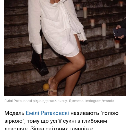
Модель
Емілі Ратаковскі
називають "голою
зіркою", тому що усі її сукні з глибоким
декольте. Зірка світових глянців є