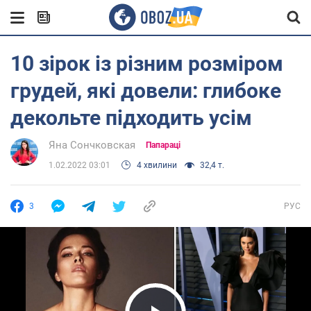
10 зірок із різним розміром
грудей, які довели: глибоке
декольте підходить усім
Яна Сончковская
Папараці
1.02.2022 03:01
4 хвилини
32,4 т.
3
РУС