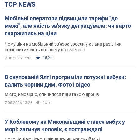
TOP NEWS
Мобільні оператори підвищили тарифи "до
межі", але якість зв'язку деградувала: чи варто
скаржитись на ціни
Чому ціни на мобільний зв'язок зросли у кілька разів і як
поліпшити якість інтернету на телефоні
15,2 т.
7.08.2026 12:00
В окупованій Ялті прогриміли потужні вибухи:
валить чорний дим. Фото і відео
Місто, ймовірно, опинилося під атакою дронів
1,7 т.
7.08.2026 13:26
У Коблевому на Миколаївщині стався вибух у
морі: загинув чоловік, є постраждалі
Чоловік, ймовірно, підірвався на морській міні