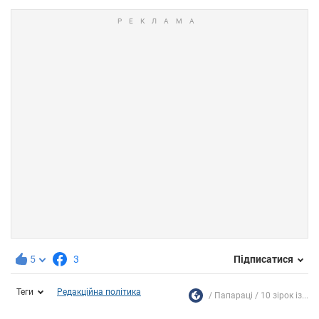
5
3
Підписатися
Теги
Редакційна політика
Папараці
10 зірок із...