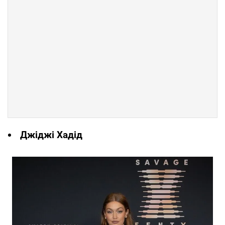
Джіджі Хадід