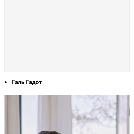
Галь Гадот