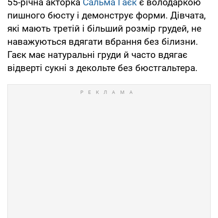
55-річна акторка
Сальма Гаєк
є володаркою
пишного бюсту і демонструє форми. Дівчата,
які мають третій і більший розмір грудей, не
наважуються вдягати вбрання без білизни.
Гаєк має натуральні груди й часто вдягає
відверті сукні з декольте без бюстгальтера.