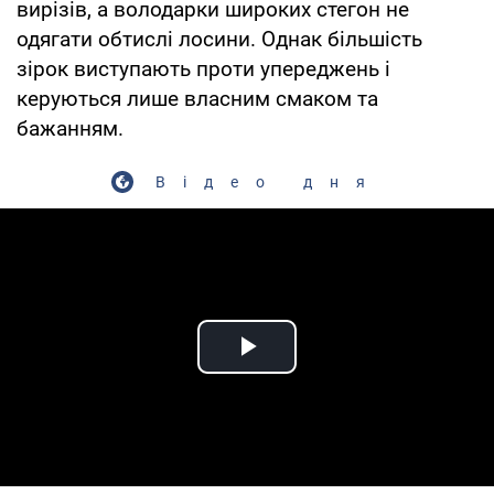
вирізів, а володарки широких стегон не
одягати обтислі лосини. Однак більшість
зірок виступають проти упереджень і
керуються лише власним смаком та
бажанням.
Відео дня
Play Video