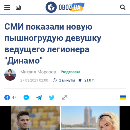
СМИ показали новую
пышногрудую девушку
ведущего легионера
"Динамо"
Михаил Морозов
Раздевалка
27.03.2021 02:00
2 минуты
21,0 т.
47