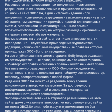
его поддоменах, в любом виде строго запрещено.
Разрешается использование при получении письменного
разрешения на их использование и при условии обязательной
ссылки на сайт OBOZ.UA, а для интернет-изданий - при
получении письменного разрешения на их использование и при
обязательном размещении прямой, открытой для поисковых
систем, гиперссылки на страницу OBOZ.UA по ссылке
https://www.obozrevatel.com
, на которой размещен оригинальный
материал в первом абзаце материала.
Все материалы на этом сайте, в том числе интервью, статьи,
исследования – служебные произведения журналистов
редакции, исключительные имущественные права на которые
принадлежат ООО «Золотая середина».
На все опубликованные фотоматериалы Getty Images редакция
имеет имущественные права, защищаемые законом Украины
«Об авторских правах и смежных правах», никто не имеет права
без письменного разрешения ООО «Золотая середина» их
использовать, они не подлежат дальнейшему воспроизводству,
переводу, распространению в любой форме.
Редакция OBOZ.UA может не разделять точку зрения,
изложенную в авторском материале. За достоверность
информации, размещенной в рекламных материалах,
ответственность несет рекламодатель.
Запрещено использование материалов размещенных на этом
сайте, даже с указанием гиперссылки на страницу этого сайта,
логотипа OBOZ.UA или любого другого упоминания, но без
письменного разрешения Редакции/ООО «Золотая середина»