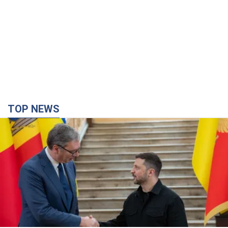
TOP NEWS
Зеленский впервые прибыл в Сербию:
запланирована встреча с Вучичем
Это первый визит главы государства в Белград
36 хвилин тому
531
Третий армейский корпус создает для
российских оккупантов на Лиманском