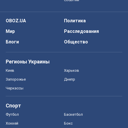
Регионы Украины
Киев
Харьков
Запорожье
Днепр
Черкассы
Спорт
Футбол
Баскетбол
Хоккей
Бокс
Формула-1
Моя школа
ГДЗ
Учебники
Онлайн уроки
ДПА
ЗНО
НМТ