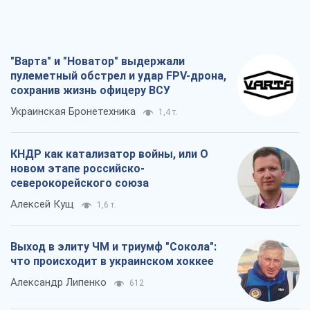
КНДР как катализатор войны, или О
новом этапе российско-
северокорейского союза
Алексей Кущ
1,6 т.
Выход в элиту ЧМ и триумф "Сокола":
что происходит в украинском хоккее
Александр Липенко
612
Что ожидает украинцев в 2026-2028
годах? Основные выводы из новых
прогнозов от НБУ
Василий Фурман
13,9 т.
Все мнения