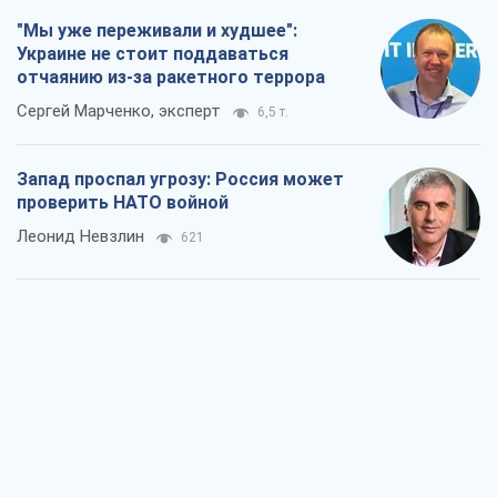
Леонид Невзлин
621
"Варта" и "Новатор" выдержали
пулеметный обстрел и удар FPV-дрона,
сохранив жизнь офицеру ВСУ
Украинская Бронетехника
1,4 т.