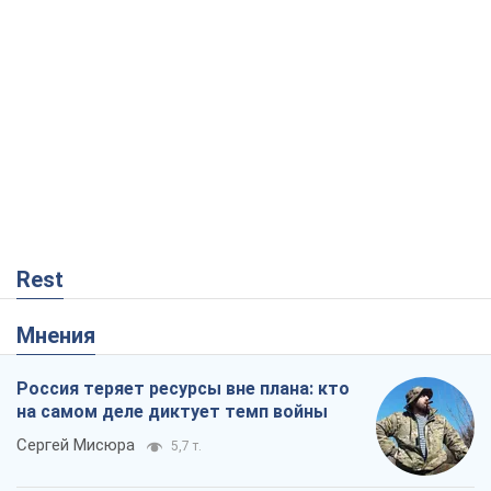
Rest
Мнения
Россия теряет ресурсы вне плана: кто
на самом деле диктует темп войны
Сергей Мисюра
5,7 т.
"Мы уже переживали и худшее":
Украине не стоит поддаваться
отчаянию из-за ракетного террора
Сергей Марченко, эксперт
6,5 т.
Запад проспал угрозу: Россия может
проверить НАТО войной