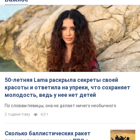
50-летняя Lama раскрыла секреты своей
красоты и ответила на упреки, что сохраняет
молодость, ведь у нее нет детей
По словам певицы, она не делает ничего необычного
2 години тому
4,0 т.
Сколько баллистических ракет
перехватила украинская ПВО в
июле: в Минобороны назвали цифру
Украинская ПВО работала в условиях
дефицита ракет-перехватчиков
5 годин тому
6,6 т.
Аурика Ротару через суд изменила
свою пенсию, на которую ранее