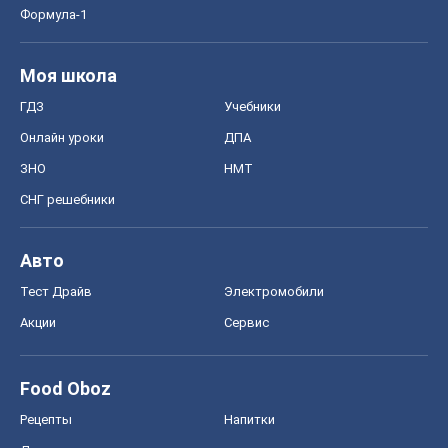
СНГ решебники
Авто
Тест Драйв
Электромобили
Акции
Сервис
Food Oboz
Рецепты
Напитки
Диеты
Экономика
Рынки и компании
Mакроэкономика
MedOboz
Новости медицины
MAMACLUB