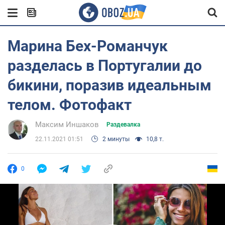
Марина Бех-Романчук
разделась в Португалии до
бикини, поразив идеальным
телом. Фотофакт
Максим Иншаков
Раздевалка
22.11.2021 01:51
2 минуты
10,8 т.
0