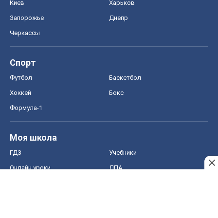
Киев
Харьков
Запорожье
Днепр
Черкассы
Спорт
Футбол
Баскетбол
Хоккей
Бокс
Формула-1
Моя школа
ГДЗ
Учебники
Онлайн уроки
ДПА
ЗНО
НМТ
СНГ решебники