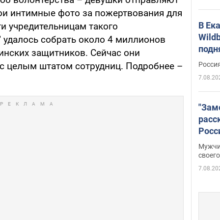
ои интимные фото за пожертвования для
В Ек
ти учредительницам такого
Wildb
" удалось собрать около 4 миллионов
подн
инских защитников. Сейчас они
Росси
 с целым штатом сотрудниц. Подробнее –
7.08.20
"Зам
расс
Росс
Фото
Мужчи
своего
7.08.20