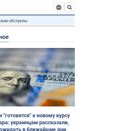
ские обстрелы
ное
и "готовятся" к новому курсу
ара: украинцам рассказали,
 ожидать в ближайшие дни