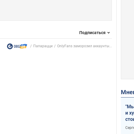
Подписаться
Папарацци
OnlyFans заморозил аккаунты...
Мн
"Мы
и х
сто
отч
Серг
рак