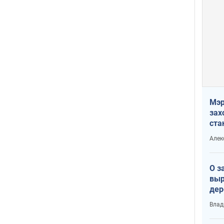
Мэр
зах
ста
и н
Алек
рей
О з
выр
дер
что
Влад
Тер