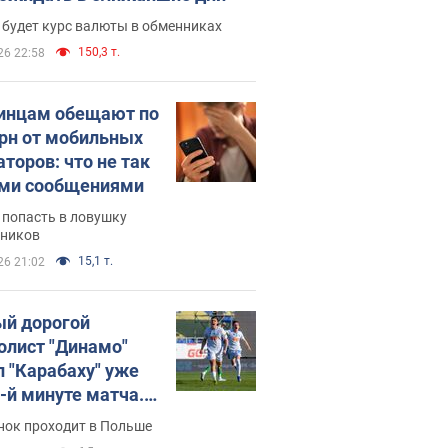
 будет курс валюты в обменниках
150,3 т.
26 22:58
инцам обещают по
грн от мобильных
аторов: что не так
ими сообщениями
 попасть в ловушку
ников
15,1 т.
26 21:02
й дорогой
олист "Динамо"
л "Карабаху" уже
0-й минуте матча.
о
нок проходит в Польше