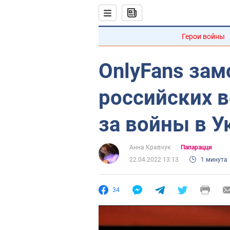
Герои войны
OnlyFans за
российских 
за войны в У
Анна Кравчук
Папарацци
22.04.2022 13:13
1 минута
34