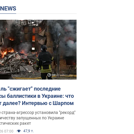
P NEWS
ль "сжигает" последние
сы баллистики в Украине: что
т далее? Интервью с Шарпом
 страна-агрессор установила "рекорд"
личеству запущенных по Украине
стических ракет
47,9 т.
26 07:00