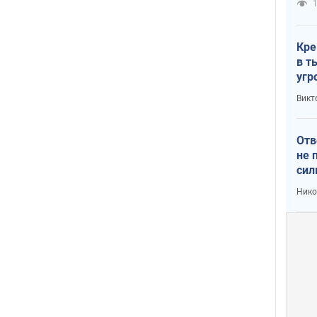
1
Кре
в т
угр
лог
Викт
Отв
не 
сил
гос
Нико