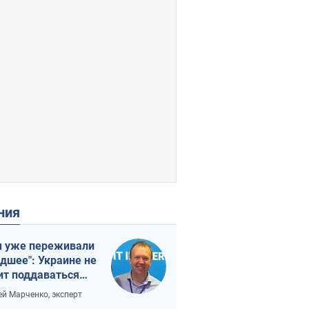
ения
 уже переживали
удшее": Украине не
ит поддаваться
аянию из-за
ей Марченко, эксперт
етного террора