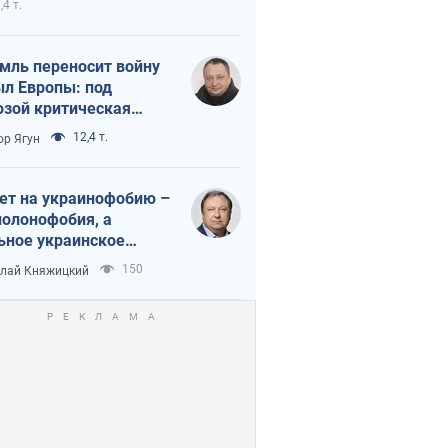
,4 т.
мль переносит войну
ыл Европы: под
озой критическая
истика
12,4 т.
ор Ягун
ет на украинофобию –
полонофобия, а
ьное украинское
ударство
150
лай Княжицкий