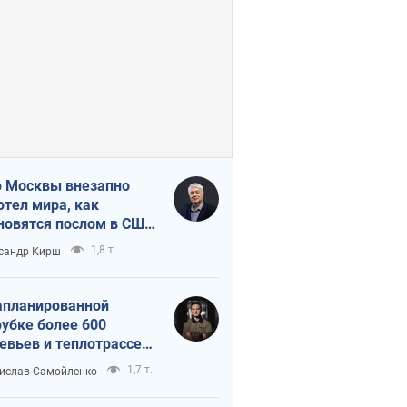
 Москвы внезапно
отел мира, как
новятся послом в США
овые украинские топ-
1,8 т.
сандр Кирш
тинги
апланированной
убке более 600
евьев и теплотрассе:
 происходит на
1,7 т.
ислав Самойленко
емках в Киеве