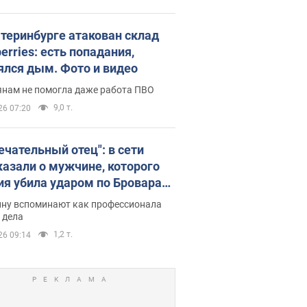
атеринбурге атакован склад
erries: есть попадания,
ялся дым. Фото и видео
янам не помогла даже работа ПВО
9,0 т.
26 07:20
ечательный отец": в сети
казали о мужчине, которого
ия убила ударом по Броварам.
ну вспоминают как профессионала
 дела
1,2 т.
26 09:14