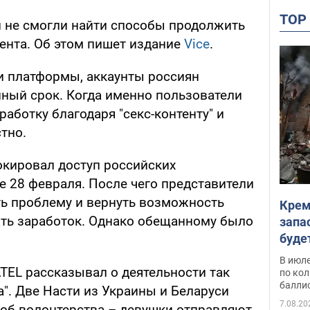
TO
и не смогли найти способы продолжить
ента. Об этом пишет издание
Vice
.
и платформы, аккаунты россиян
ный срок. Когда именно пользователи
работку благодаря "секс-контенту" и
тно.
окировал доступ российских
е 28 февраля. После чего представители
ь проблему и вернуть возможность
Крем
ать заработок. Однако обещанному было
запа
буде
В июле
EL рассказывал о деятельности так
по ко
балли
". Две Насти из Украины и Беларуси
7.08.20
об волонтерства – девушки отправляют