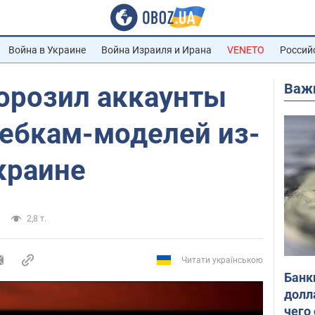
Война в Украине
Война Израиля и Ирана
VENETO
Россий
Важ
морозил аккаунты
вебкам-моделей из-
краине
2,8 т.
Читати українською
Банк
долл
чего