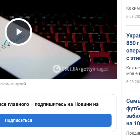
Каким
6.08.20
Укра
Play Video
850 
опер
с эт
Как не
мошен
6.08.20
Самы
рсе главного – подпишитесь на Новини на
футб
заби
Подписаться
на 1
Виде
Поеди