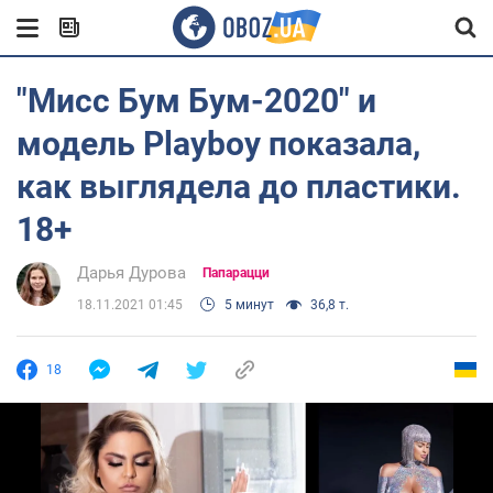
"Мисс Бум Бум-2020" и
модель Playboy показала,
как выглядела до пластики.
18+
Дарья Дурова
Папарацци
18.11.2021 01:45
5 минут
36,8 т.
18