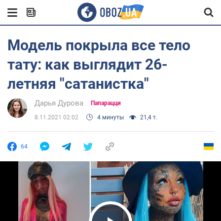
Модель покрыла все тело
тату: как выглядит 26-
летняя "сатанистка"
Дарья Дурова
Папарацци
8.11.2021 02:02
4 минуты
21,4 т.
64