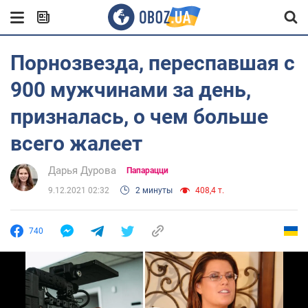
Порнозвезда, переспавшая с
900 мужчинами за день,
призналась, о чем больше
всего жалеет
Дарья Дурова
Папарацци
9.12.2021 02:32
2 минуты
408,4 т.
740