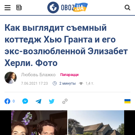
Как выглядит съемный
коттедж Хью Гранта и его
экс-возлюбленной Элизабет
Херли. Фото
Любовь Блажко
Папарацци
7.06.2021 17:23
2 минуты
1,4 т.
0