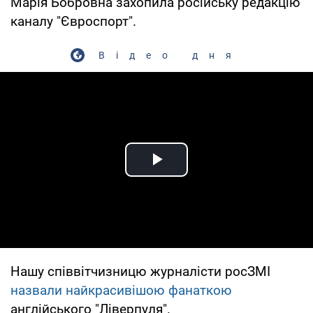
Марія Бобровна захопила російську редакцію
каналу "Євроспорт".
Відео дня
Play Video
Нашу співвітчизницю журналісти росЗМІ
назвали найкрасивішою фанаткою
англійського "Ліверпуля".