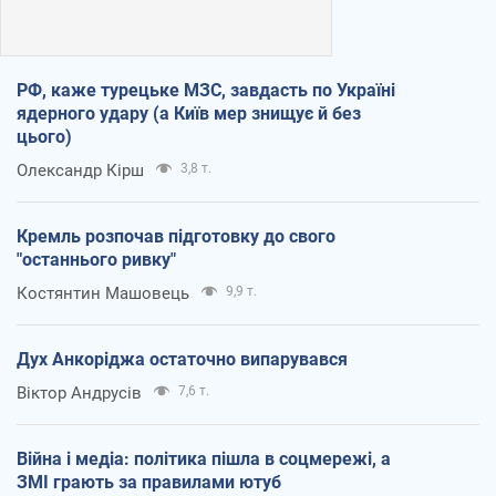
РФ, каже турецьке МЗС, завдасть по Україні
ядерного удару (а Київ мер знищує й без
цього)
Олександр Кірш
3,8 т.
Кремль розпочав підготовку до свого
"останнього ривку"
Костянтин Машовець
9,9 т.
Дух Анкоріджа остаточно випарувався
Віктор Андрусів
7,6 т.
Війна і медіа: політика пішла в соцмережі, а
ЗМІ грають за правилами ютуб