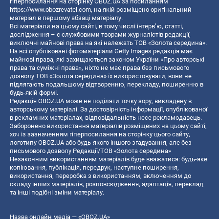
гіперпосилання на сторінку OBOZ.UA за посиланням
https://www.obozrevatel.com
, на якій розміщено оригінальний
матеріал в першому абзаці матеріалу.
Всі матеріали на цьому сайті, в тому числі інтерв’ю, статті,
дослідження – є службовими творами журналістів редакції,
виключні майнові права на які належать ТОВ «Золота середина».
На всі опубліковані фотоматеріали Getty Images редакція має
майнові права, які захищаються законом України «Про авторські
права та суміжні права», ніхто не має права без письмового
дозволу ТОВ «Золота середина» їх використовувати, вони не
підлягають подальшому відтворенню, перекладу, поширенню в
будь-якій формі.
Редакція OBOZ.UA може не поділяти точку зору, викладену в
авторському матеріалі. За достовірність інформації, опублікованої
в рекламних матеріалах, відповідальність несе рекламодавець.
Заборонено використання матеріалів розміщених на цьому сайті,
хоч із зазначенням гіперпосилання на сторінку цього сайту,
логотипу OBOZ.UA або будь-якого іншого згадування, але без
письмового дозволу Редакції/ТОВ «Золота середина»
Незаконним використанням матеріалів буде вважатися: будь-яке
копiювання, публiкацiя, передрук, наступне поширення,
використання, переробка з використанням, включенням до
складу інших матеріалів, розповсюдження, адаптація, переклад
та інші подібні зміни матеріалу.
Назва онлайн медіа — «OBOZ.UA»