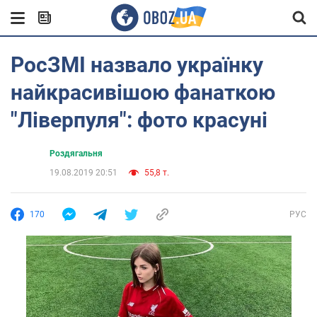
РосЗМІ назвало українку
найкрасивішою фанаткою
"Ліверпуля": фото красуні
Роздягальня
19.08.2019 20:51
55,8 т.
170
РУС