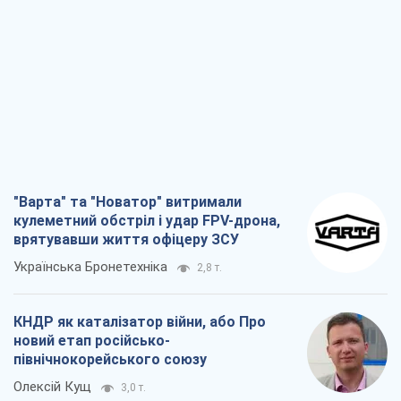
"Варта" та "Новатор" витримали
кулеметний обстріл і удар FPV-дрона,
врятувавши життя офіцеру ЗСУ
Українська Бронетехніка
2,8 т.
КНДР як каталізатор війни, або Про
новий етап російсько-
північнокорейського союзу
Олексій Кущ
3,0 т.