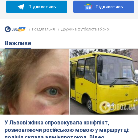
Підписатись
Підписатись
Роздягальня
Дружина футболіста збірної...
Важливе
У Львові жінка спровокувала конфлікт,
розмовляючи російською мовою у маршрутці:
поліція склала адмінпротокол. Відео