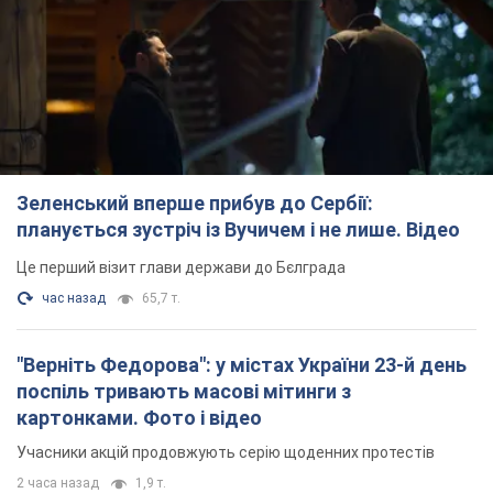
Зеленський вперше прибув до Сербії:
планується зустріч із Вучичем і не лише. Відео
Це перший візит глави держави до Бєлграда
час назад
65,7 т.
"Верніть Федорова": у містах України 23-й день
поспіль тривають масові мітинги з
картонками. Фото і відео
Учасники акцій продовжують серію щоденних протестів
2 часа назад
1,9 т.