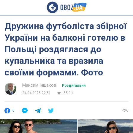
Дружина футболіста збірної
України на балконі готелю в
Польщі роздяглася до
купальника та вразила
своїми формами. Фото
Максим Іншаков
Роздягальня
24.04.2025 22:51
55,9 т.
0
РУС