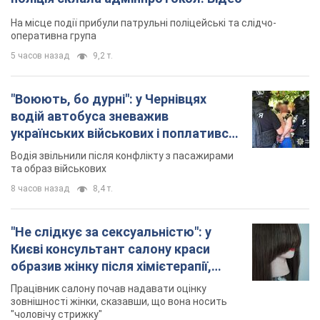
На місце події прибули патрульні поліцейські та слідчо-
оперативна група
5 часов назад
9,2 т.
"Воюють, бо дурні": у Чернівцях
водій автобуса зневажив
українських військових і поплатився.
Відео
Водія звільнили після конфлікту з пасажирами
та образ військових
8 часов назад
8,4 т.
"Не слідкує за сексуальністю": у
Києві консультант салону краси
образив жінку після хімієтерапії,
розгорівся скандал. Фото
Працівник салону почав надавати оцінку
зовнішності жінки, сказавши, що вона носить
"чоловічу стрижку"