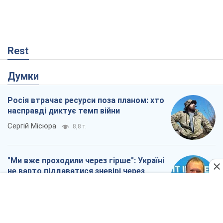
Rest
Думки
Росія втрачає ресурси поза планом: хто
насправді диктує темп війни
Сергій Місюра
8,8 т.
"Ми вже проходили через гірше": Україні
не варто піддаватися зневірі через
ракетний терор
Сергій Марченко, експерт
8,3 т.