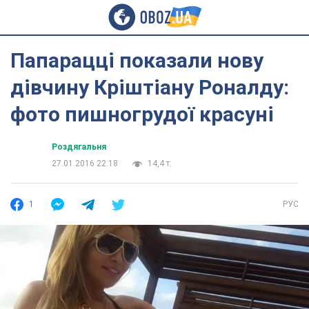
Папарацці показали нову
дівчину Кріштіану Роналду:
фото пишногрудої красуні
Роздягальня
27.01.2016 22:18
14,4 т.
1
РУС