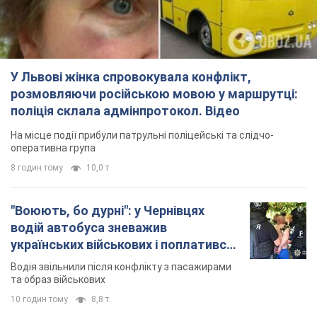
У Львові жінка спровокувала конфлікт,
розмовляючи російською мовою у маршрутці:
поліція склала адмінпротокол. Відео
На місце події прибули патрульні поліцейські та слідчо-
оперативна група
8 годин тому
10,0 т.
"Воюють, бо дурні": у Чернівцях
водій автобуса зневажив
українських військових і поплатився.
Відео
Водія звільнили після конфлікту з пасажирами
та образ військових
10 годин тому
8,8 т.