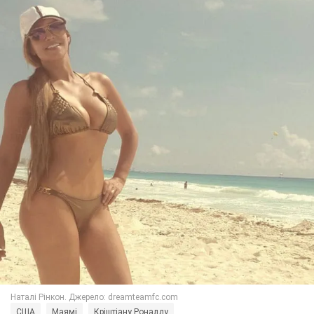
США
Маямі
Кріштіану Роналду