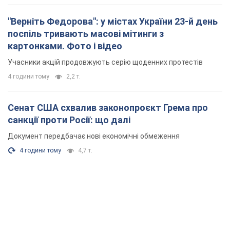
"Верніть Федорова": у містах України 23-й день
поспіль тривають масові мітинги з
картонками. Фото і відео
Учасники акцій продовжують серію щоденних протестів
4 години тому
2,2 т.
Сенат США схвалив законопроєкт Грема про
санкції проти Росії: що далі
Документ передбачає нові економічні обмеження
4 години тому
4,7 т.