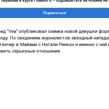
 первыми в курсе главного – подпишитесь на Новини на
Подписаться
ид "Vea" опубликовал снимки новой девушки форв
лду. По сведениям журналистов звездный напад
 вечер в Майами с Натали Ринкон и именно с ней
овить серьезные отношения.