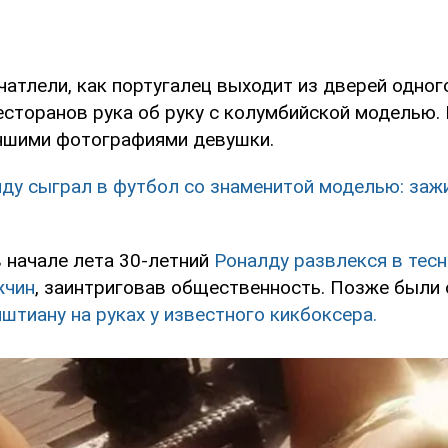
атлели, как португалец выходит из дверей одног
есторанов рука об руку с колумбийской моделью.
чшими фотографиями девушки.
ду сыграл в футбол со знаменитой моделью: заж
в начале лета 30-летний
Роналду развлекся в тес
жчин
, заинтриговав общественность. Позже были
тиану на руках у известного кикбоксера.