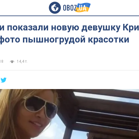
и показали новую девушку Кр
 фото пышногрудой красотки
18
14,4 т.