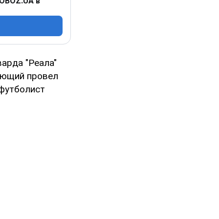
 OBOZ.UA в
арда "Реала"
ающий провел
 футболист