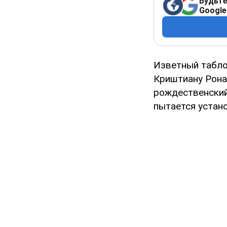
Будьте
Google
Изветный табло
Криштиану Рона
рождественский
пытается устан