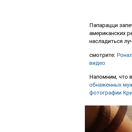
Папарацци запеч
американских р
насладиться лу
смотрите:
Ронал
видео
Напомним, что 
обнаженных му
фотографии Криш