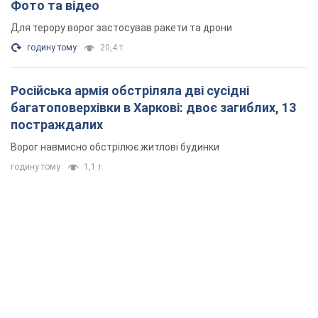
Фото та відео
Для терору ворог застосував ракети та дрони
годину тому
20,4 т.
Російська армія обстріляла дві сусідні
багатоповерхівки в Харкові: двоє загиблих, 13
постраждалих
Ворог навмисно обстрілює житлові будинки
годину тому
1,1 т.