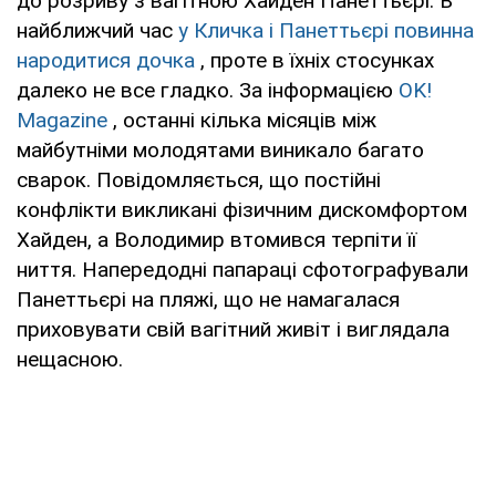
до розриву з вагітною Хайден Панеттьєрі. В
найближчий час
у Кличка і Панеттьєрі повинна
народитися дочка
, проте в їхніх стосунках
далеко не все гладко. За інформацією
OK!
Magazine
, останні кілька місяців між
майбутніми молодятами виникало багато
сварок. Повідомляється, що постійні
конфлікти викликані фізичним дискомфортом
Хайден, а Володимир втомився терпіти її
ниття. Напередодні папараці сфотографували
Панеттьєрі на пляжі, що не намагалася
приховувати свій вагітний живіт і виглядала
нещасною.