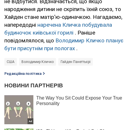
не відбутися. Відзначається, що якщо
народження дитини не скріпить їхній союз, то
Хайден стане матір'ю-одиначкою. Нагадаємо,
напередодні
наречена Кличка побудувала
будиночок київської горилі
. Раніше
повідомлялося, що
Володимир Кличко планує
бути присутнім при пологах
.
США
Володимир Кличко
Гайден Панеттьєрі
Редакційна політика