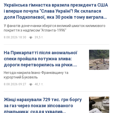
Українська гімнастка вразила президента США
і вперше почула "Слава Україні"! Як склалася
доля Подкопаєвої, яка 30 років тому виграла
"золото" Олімпіади
У фанатів донеччанки зберігся великий шматок килимового
покриття з надписом "Атланта-1996"
8.08.2026 18:30
39,5 т.
На Прикарпатті після аномальної
спеки пройшла потужна злива:
дороги перетворились на річки.
Відео
Негода накрила Івано-Франківщину та
курортний Буковель
8.08.2026 09:27
40,1 т.
Жінці нарахували 729 тис. грн боргу
за газ через покази зіпсованого
лічильника: суддя ухвалив