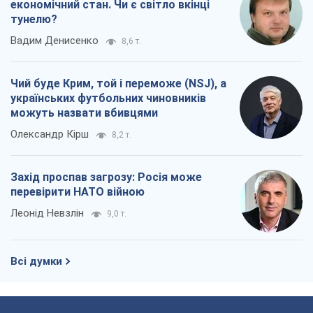
економічний стан. Чи є світло вкінці
тунелю?
Вадим Денисенко
8,6 т.
Чий буде Крим, той і переможе (NSJ), а
українських футбольних чиновників
можуть назвати вбивцями
Олександр Кірш
8,2 т.
Захід проспав загрозу: Росія може
перевірити НАТО війною
Леонід Невзлін
9,0 т.
Всі думки