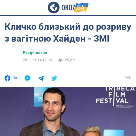
Кличко близький до розриву
з вагітною Хайден - ЗМІ
Роздягальня
28.11.2014 17:35
25,6 т.
30
РУС