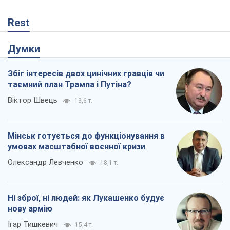
Rest
Думки
Збіг інтересів двох цинічних гравців чи
таємний план Трампа і Путіна?
Віктор Швець
13,6 т.
Мінськ готується до функціонування в
умовах масштабної воєнної кризи
Олександр Левченко
18,1 т.
Ні зброї, ні людей: як Лукашенко будує
нову армію
Ігар Тишкевич
15,4 т.