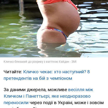
Читайте:
Кличко чекає: хто наступний? 8
претендентів на бій з чемпіоном
За даними джерела, можливе
весілля між
Кличком і Панеттьєрі, яке неодноразово
переносили
через події в Україні, може і зовсім