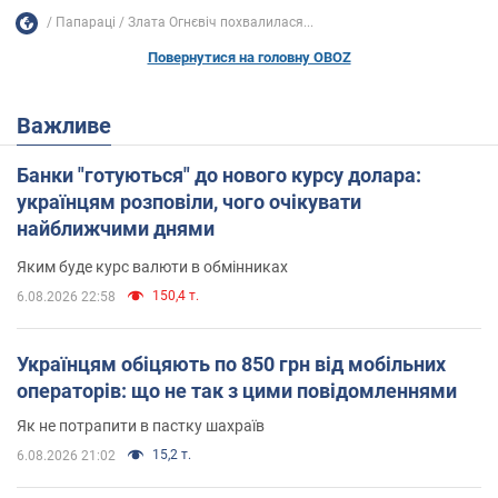
Папараці
Злата Огнєвіч похвалилася...
Повернутися на головну OBOZ
Важливе
Банки "готуються" до нового курсу долара:
українцям розповіли, чого очікувати
найближчими днями
Яким буде курс валюти в обмінниках
150,4 т.
6.08.2026 22:58
Українцям обіцяють по 850 грн від мобільних
операторів: що не так з цими повідомленнями
Як не потрапити в пастку шахраїв
15,2 т.
6.08.2026 21:02