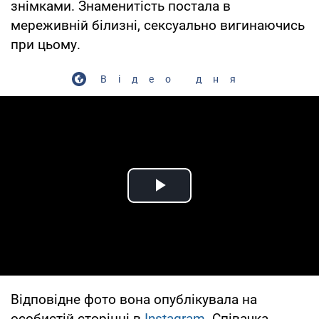
знімками. Знаменитість постала в
мереживній білизні, сексуально вигинаючись
при цьому.
Відео дня
Play Video
Відповідне фото вона опублікувала на
особистій сторінці в
Instagram
. Співачка