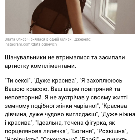
Шанувальники не втрималися та засипали
артистку компліментами.
"Ти сексі", "Дуже красива", "Я захоплююсь
Вашою красою. Ваш шарм повітряний та
неповторний. Я не зустрічав у своєму житті
земному подібної жінки чарівної", "Красива
дівчина, дуже чудово виглядаєш", "Дуже ніжна
і красива", "Ідеальна, точена фігурка, як
порцелянова лялечка", "Богиня", "Розкішна",
"Чарівність", "Сексуальна", "Барбі", – пишуть