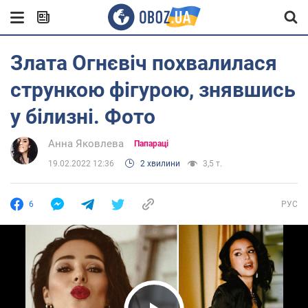
Злата Огнєвіч похвалилася
стрункою фігурою, знявшись
у білизні. Фото
Анна Яковлева
Папараці
19.02.2022 12:36
2 хвилини
3,5 т.
6
РУС