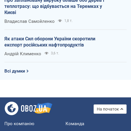
Про заплановану вирубку більше 600 дерев і
теплотрасу: що відбувається на Теремках у
Києві
Владислав Самойленко
1,8 т.
Як атаки Сил оборони України скоротили
експорт російських нафтопродуктів
Андрій Клименко
3,6 т.
Всі думки
На початок
Про компанію
Команда