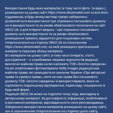
Використання будь-яких матеріалів ( в тому числі фото- та відео-),
розміщених на цьому сайті
https://www.obozrevatel.com
та всіх його
піддоменах, в будь-якому вигляді суворо заборонено.
Дозволяється використання при отриманні письмового дозволу
на їх використання та за умови обов'язкового посилання на сайт
OBOZ.UA, а для інтернет-видань - при отриманні письмового
дозволу на їх використання та за умови обов'язкового
розміщення прямого, відкритого для пошукових систем,
гіперпосилання на сторінку OBOZ.UA за посиланням
https://www.obozrevatel.com
, на якій розміщено оригінальний
матеріал в першому абзаці матеріалу.
Всі матеріали на цьому сайті, в тому числі інтерв’ю, статті,
дослідження – є службовими творами журналістів редакції,
виключні майнові права на які належать ТОВ «Золота середина».
На всі опубліковані фотоматеріали Getty Images редакція має
майнові права, які захищаються законом України «Про авторські
права та суміжні права», ніхто не має права без письмового
дозволу ТОВ «Золота середина» їх використовувати, вони не
підлягають подальшому відтворенню, перекладу, поширенню в
будь-якій формі.
Редакція OBOZ.UA може не поділяти точку зору, викладену в
авторському матеріалі. За достовірність інформації, опублікованої
в рекламних матеріалах, відповідальність несе рекламодавець.
Заборонено використання матеріалів розміщених на цьому сайті,
хоч із зазначенням гіперпосилання на сторінку цього сайту,