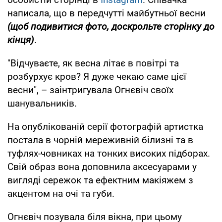
написала, що в передчутті майбутньої весни
(щоб подивитися фото, доскрольте сторінку до
кінця)
.
"Відчуваєте, як весна літає в повітрі та
розбурхує кров? Я дуже чекаю саме цієї
весни", – заінтригувала Огнєвіч своїх
шанувальників.
На опублікованій серії фотографій артистка
постала в чорній мереживній білизні та в
туфлях-човниках на тонких високих підборах.
Свій образ вона доповнила аксесуарами у
вигляді сережок та ефектним макіяжем з
акцентом на очі та губи.
Огнєвіч позувала біля вікна, при цьому