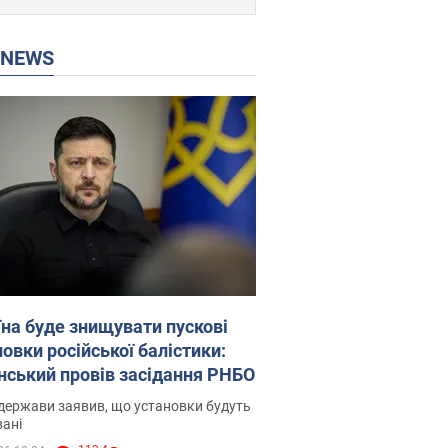
P NEWS
їна буде знищувати пускові
овки російської балістики:
нський провів засідання РНБО
держави заявив, що установки будуть
ані