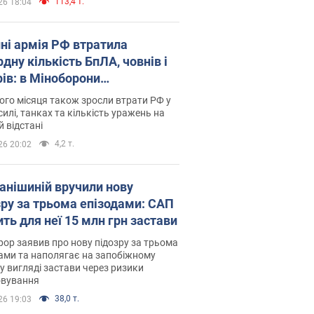
113,4 т.
26 18:04
пні армія РФ втратила
дну кількість БпЛА, човнів і
рів: в Міноборони
люднили статистику
го місяця також зросли втрати РФ у
силі, танках та кількість уражень на
й відстані
4,2 т.
26 20:02
анішиній вручили нову
зру за трьома епізодами: САП
ть для неї 15 млн грн застави
ор заявив про нову підозру за трьома
ами та наполягає на запобіжному
 у вигляді застави через ризики
овування
38,0 т.
26 19:03