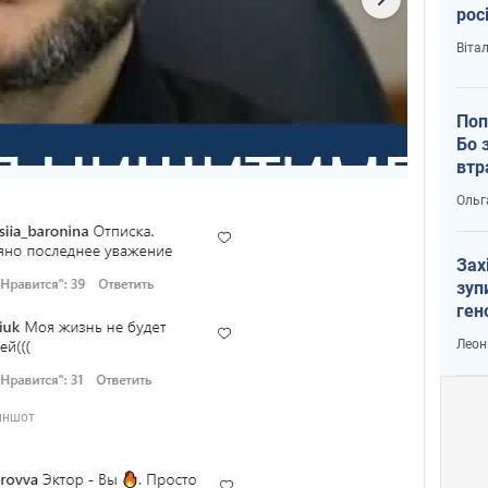
рос
Віта
Поп
Бо 
втр
Ольг
Зах
зуп
ген
Леон