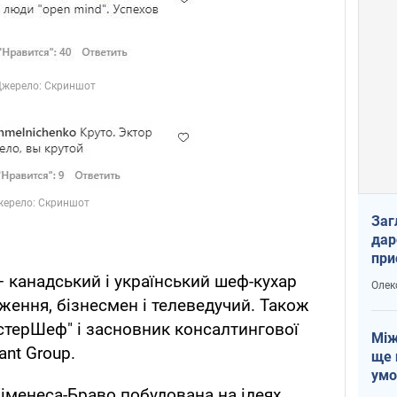
Заг
дар
при
доп
 канадський і український шеф-кухар
Олек
ження, бізнесмен і телеведучий. Також
астерШеф" і засновник консалтингової
Між
ant Group.
ще 
умо
Хіменеса-Браво побудована на ідеях
Без