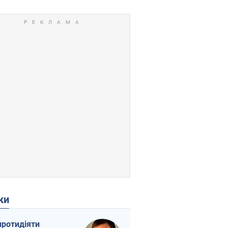
ки
протидіяти