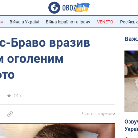
ни
Війна в Україні
Війна Ізраїлю та Ірану
VENETO
Російськ
Важ
с-Браво вразив
м оголеним
ото
и
2,0 т.
Читать на русском
Озву
Укра