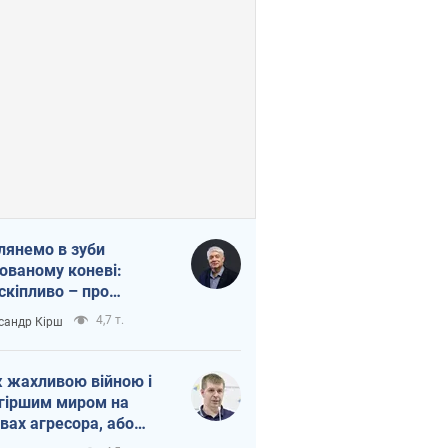
лянемо в зуби
ованому коневі:
скіпливо – про
омогу Україні
4,7 т.
сандр Кірш
 жахливою війною і
гіршим миром на
вах агресора, або
вихідність – теж