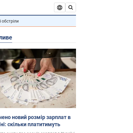
і обстріли
ливе
чено новий розмір зарплат в
їні: скільки платитимуть