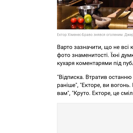
Варто зазначити, що не всі 
фото знаменитості. Їхні дум
кухаря коментарями під пуб
"Відписка. Втратив останню 
раніше", "Екторе, ви вогонь.
вам", "Круто. Екторе, це смі