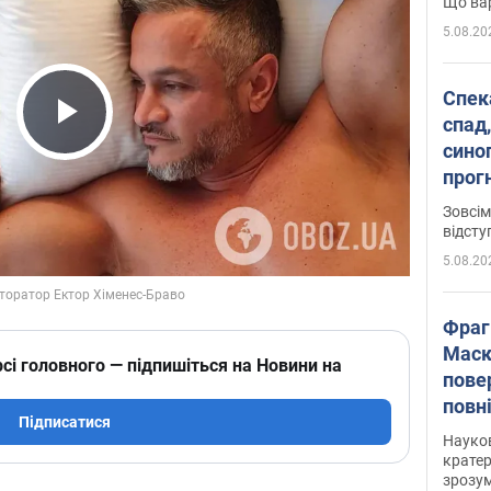
Що вар
5.08.20
Спека
спад,
Play Video
сино
прог
змін
Зовсім
відсту
5.08.20
Фраг
Маск
сі головного — підпишіться на Новини на
пове
повн
Підписатися
усе 
Науко
крате
зрозум