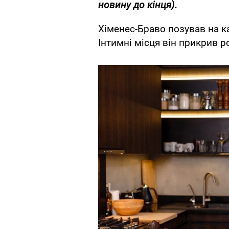
новину до кінця).
Хіменес-Браво позував на к
Інтимні місця він прикрив 