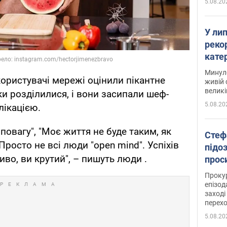
5.08.20
У ли
рекор
кате
опри
Минуло
користувачі мережі оцінили пікантне
живій 
великі
ки розділилися, і вони засипали шеф-
5.08.20
лікацією.
повагу", "Моє життя не буде таким, як
Стеф
 Просто не всі люди "open mind". Успіхів
підо
ливо, ви крутий", – пишуть люди .
проси
Прокур
епізод
заході
перех
5.08.20