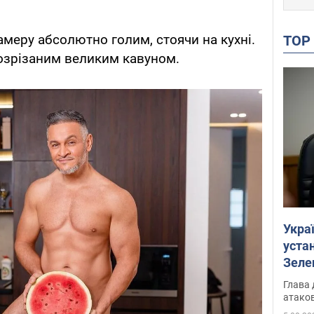
амеру абсолютно голим, стоячи на кухні.
TO
розрізаним великим кавуном.
Укра
устан
Зеле
Глава 
атаков