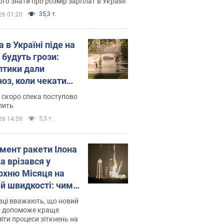
то знати про розмір зарплат в Україні
35,3 т.
26 01:20
 в Україні піде на
 будуть грози:
птики дали
ноз, коли чекати
и погоди
 скоро спека поступово
пить
5,5 т.
26 14:59
мент ракети Ілона
а врізався у
рхню Місяця на
ій швидкості: чим
завершилось
вці вважають, що новий
р допоможе краще
іти процеси зіткнень на