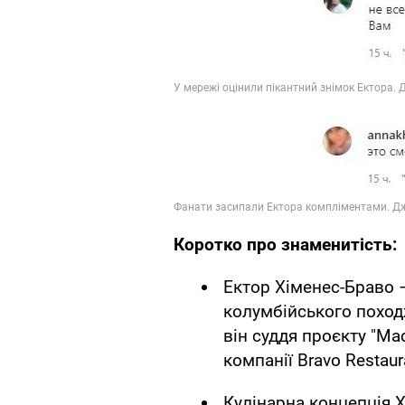
Коротко про знаменитість:
Ектор Хіменес-Браво –
колумбійського поход
він суддя проєкту "М
компанії Bravo Restaur
Кулінарна концепція 