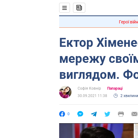
Герої вій
Ектор Хімене
мережу свої
виглядом. Ф
Софія Ковнір
Папараці
30.09.2021 11:38
2 хвилин
0