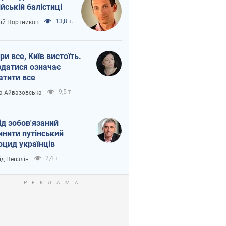
ійській балістиці
13,8 т.
лій Портников
ри все, Київ вистоїть.
здатися означає
атити все
9,5 т.
а Айвазовська
ід зобов'язаний
инити путінський
оцид українців
2,4 т.
ід Невзлін