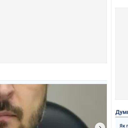
Дум
Як 