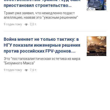
приостановил строительство
бального зала стоимостью 400 млн
Трамп уже заявил, что немедленно подаст
долларов
апелляцию, назвав это "ужасным решением"
9 годин тому
2,0 т.
Война меняет не только тактику: в
НГУ показали инженерные решения
против российских FPV-дронов.
Фото
Это "постапокалиптическая эстетика из мира
"Безумного Макса"
9 годин тому
7,6 т.