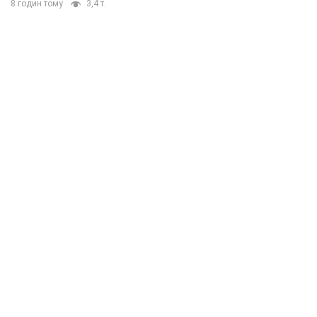
8 годин тому
3,4 т.