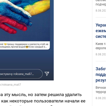
подче
8.08.20
Укра
ежем
сист
Зеле
Киев т
европ
8.08.20
Забо
подд
резу
обла
Вечна
киев
терро
а эту мысль, но затем решила удалить
8.08.20
о, как некоторые пользователи начали ее