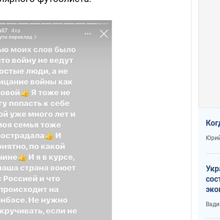
Ког
Юрий
Укр
сос
эко
Ест
Вади
тун