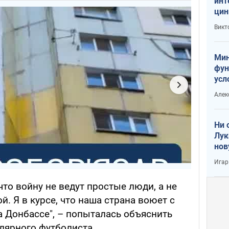
инт
цин
или
Викт
Тра
Мин
фун
усл
вое
Алек
Ни 
Лук
нов
Игар
что войну не ведут простые люди, а не
й. Я в курсе, что наша страна воюет с
а Донбассе", – попыталась объяснить
лярного футболиста.