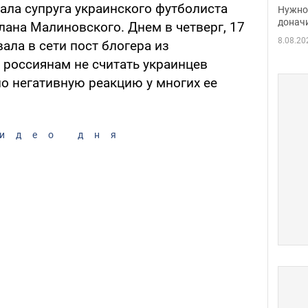
судь
ала супруга украинского футболиста
Нужно 
неож
донач
лана Малиновского. Днем в четверг, 17
8.08.20
ала в сети пост блогера из
 россиянам не считать украинцев
ло негативную реакцию у многих ее
идео дня