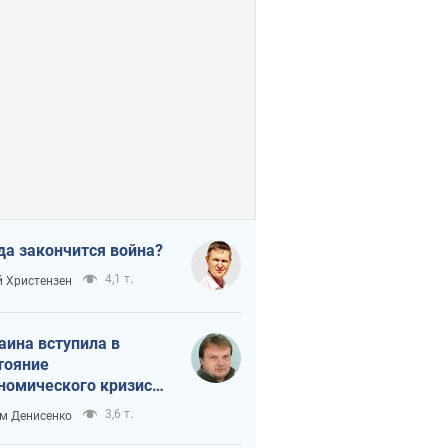
да закончится война?
4,1 т.
 Христензен
аина вступила в
тояние
номического кризиса.
ь ли свет в конце
3,6 т.
м Денисенко
неля?