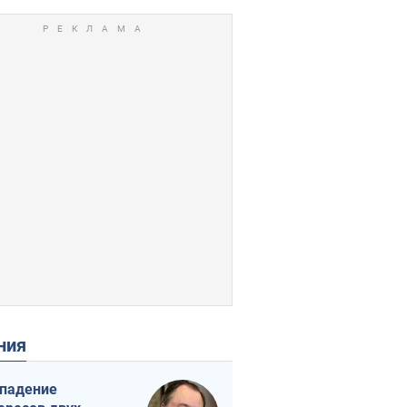
ения
падение