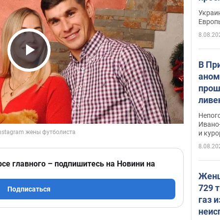
гран
Украин
Европ
8.08.20
Play Video
В Пр
аном
прош
ливе
прев
Непог
Виде
Ивано
и кур
8.08.20
рсе главного – подпишитесь на Новини на
Женщ
729 т
Подписаться
газ 
неис