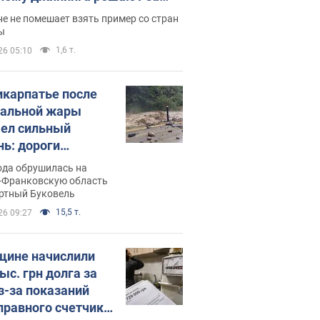
ицей
е не помешает взять пример со стран
ы
1,6 т.
26 05:10
икарпатье после
альной жары
ел сильный
нь: дороги
ратились в реки.
ода обрушилась на
о
-Франковскую область
ортный Буковель
15,5 т.
26 09:27
ине начислили
ыс. грн долга за
из-за показаний
правного счетчика: