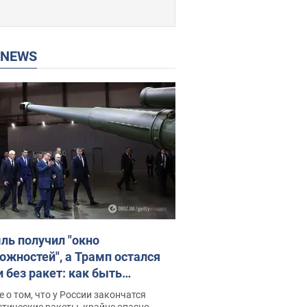
P NEWS
ль получил "окно
ожностей", а Трамп остался
и без ракет: как быть
ине? Интервью с Мельником
 о том, что у России закончатся
тические ракеты, крайне опасно,