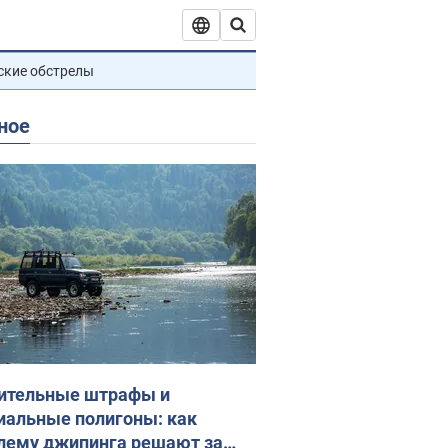
ские обстрелы
ное
ительные штрафы и
иальные полигоны: как
лему джипинга решают за