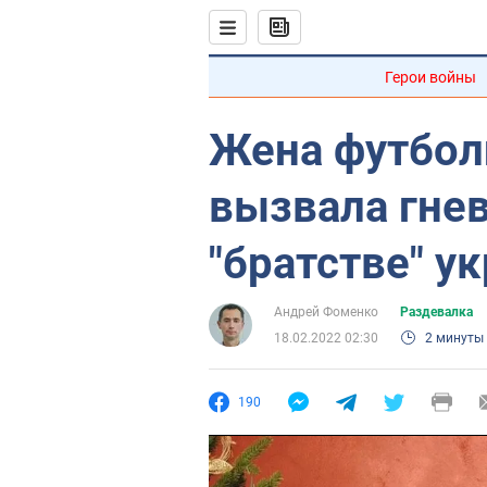
Герои войны
Жена футбол
вызвала гнев
"братстве" у
Андрей Фоменко
Раздевалка
18.02.2022 02:30
2 минуты
190