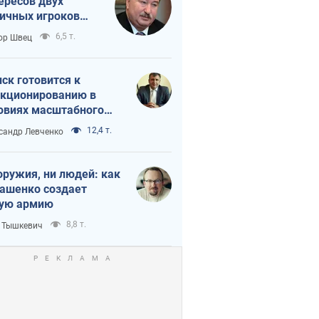
ересов двух
ичных игроков
 тайный план
6,5 т.
ор Швец
мпа и Путина?
ск готовится к
кционированию в
овиях масштабного
нного кризиса
12,4 т.
сандр Левченко
оружия, ни людей: как
ашенко создает
ую армию
8,8 т.
 Тышкевич