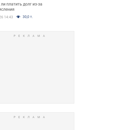
я вынес
ли платить долг из-за
иданное решение
исления
30,0 т.
26 14:43