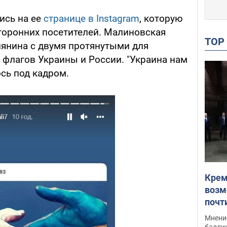
ись на ее
странице в Instagram
, которую
торонних посетителей. Малиновская
TO
иянина с двумя протянутыми для
 флагов Украины и России. "Украина нам
ось под кадром.
Крем
возм
почт
Укра
Мнение
баллис