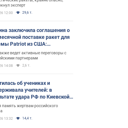
ркнул эксперт
29,6 т.
26 12:00
ина заключила соглашения о
есячной поставке ракет для
емы Patriot из США:
нский раскрыл подробности
акже ведет активные переговоры с
ейскими партнерами
2,6 т.
26 14:08
тилась об учениках и
ерживала учителей: в
льтате удара РФ по Киевской
сти погибли директор
я память жертвам российского
ского лицея, её муж и внук
ра
14,4 т.
26 13:32