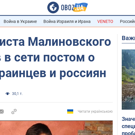
Война в Украине
Война Израиля и Ирана
VENETO
Россий
Важ
иста Малиновского
 в сети постом о
краинцев и россиян
30,1 т.
Читати українською
Знач
спец
проб