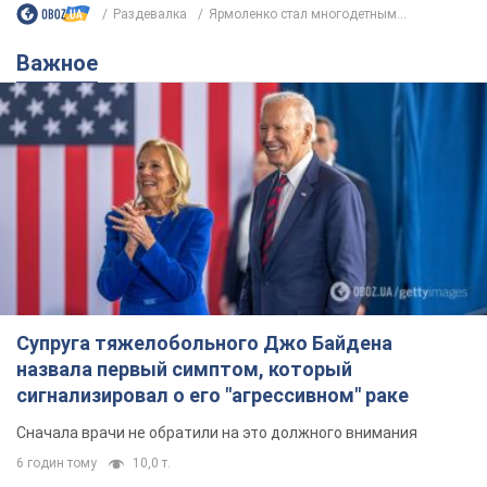
Супруга тяжелобольного Джо Байдена
назвала первый симптом, который
сигнализировал о его "агрессивном" раке
Сначала врачи не обратили на это должного внимания
6 годин тому
10,0 т.
Ее убила Россия: умерла 13-летняя
девочка, раненая в результате
российской атаки на Сумскую
область. Фото
В тот день во время российского обстрела
погибли ее брат, отчим и бабушка
7 годин тому
8,9 т.