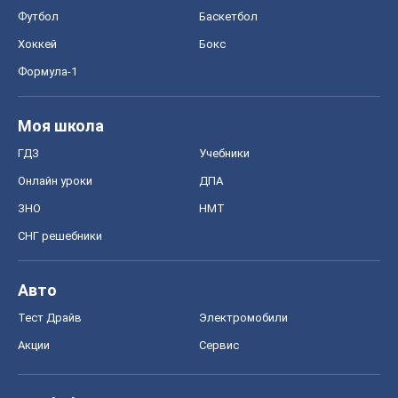
Онлайн уроки
ДПА
ЗНО
НМТ
СНГ решебники
Авто
Тест Драйв
Электромобили
Акции
Сервис
Food Oboz
Рецепты
Напитки
Диеты
Экономика
Рынки и компании
Mакроэкономика