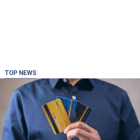
TOP NEWS
Микрокредиты без мифов: три типичных
сценария заемщика и план действий, чтобы
уберечь свои деньги
Что нужно делать украинцам, чтобы не переплачивать за
"быстрый займ"
3 години тому
23,1 т.