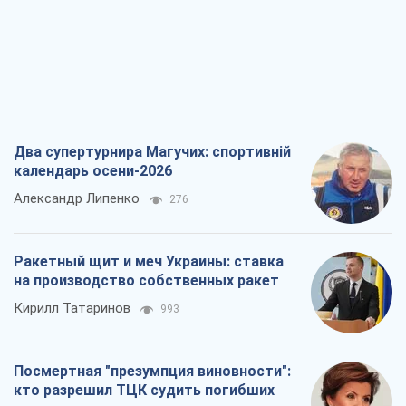
Александр Липенко
276
Ракетный щит и меч Украины: ставка
на производство собственных ракет
Кирилл Татаринов
993
Посмертная "презумпция виновности":
кто разрешил ТЦК судить погибших
защитников
Марина Ставнійчук
3,0 т.
Россия стремится деморализовать
украинский тыл. О чем стоит себе
напомнить
Юрий Богданов
1,9 т.