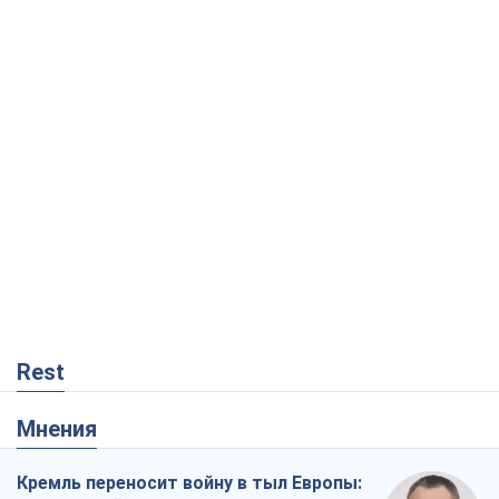
Rest
Мнения
Кремль переносит войну в тыл Европы:
под угрозой критическая логистика
Виктор Ягун
5,5 т.
На чьей стороне истории выступает
Дональд Трамп?
Виктор Каспрук
5,6 т.