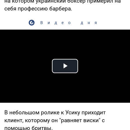
на котором украинский боксер примерил на
себя профессию барбера.
Видео дня
Play Video
В небольшом ролике к Усику приходит
клиент, которому он "равняет виски" с
помощью бритвы.