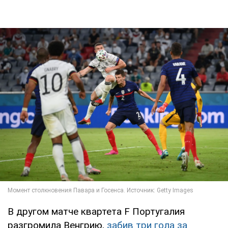
В другом матче квартета F Португалия
разгромила Венгрию,
забив три гола за