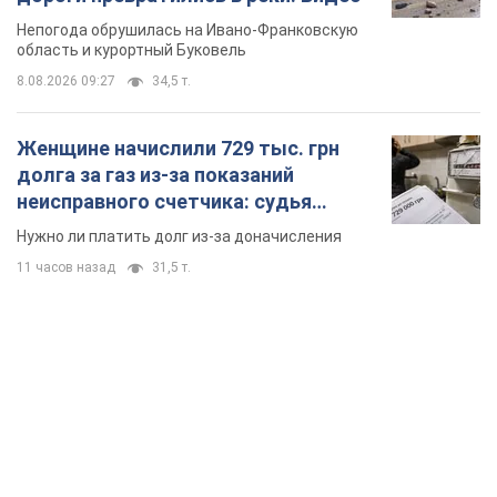
Непогода обрушилась на Ивано-Франковскую
область и курортный Буковель
8.08.2026 09:27
34,5 т.
Женщине начислили 729 тыс. грн
долга за газ из-за показаний
неисправного счетчика: судья
вынес неожиданное решение
Нужно ли платить долг из-за доначисления
11 часов назад
31,5 т.