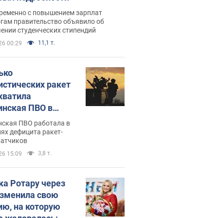
ременно с повышением зарплат
огам правительство объявило об
ении студенческих стипендий
11,1 т.
26 00:29
ько
истических ракет
хватила
инская ПВО в
: в Минобороны
нская ПВО работала в
али цифру
ях дефицита ракет-
ватчиков
3,8 т.
26 15:09
ка Ротару через
изменила свою
ию, на которую