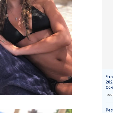
Что
202
Осн
нов
Васи
Рез