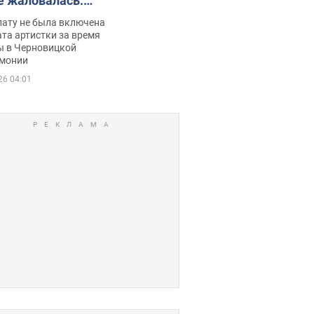
е жаловалась:
ько получала
лату не была включена
ца
та артистки за время
ы в Черновицкой
монии
26 04:01