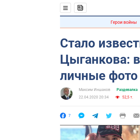
Герои войны
Стало извес
Цыганкова: в
личные фото
Максим Иншаков
Раздевалка
22.04.2020 20:34
52,5 т.
7