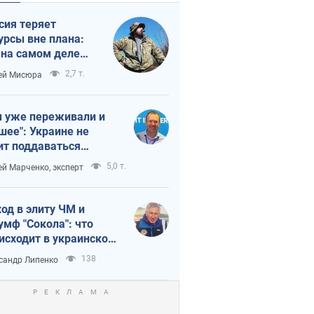
сия теряет
урсы вне плана:
 на самом деле
тует темп войны
2,7 т.
ей Мисюра
 уже переживали и
шее": Украине не
ит поддаваться
аянию из-за
5,0 т.
ей Марченко, эксперт
етного террора
од в элиту ЧМ и
умф "Сокола": что
исходит в украинском
кее
138
сандр Липенко