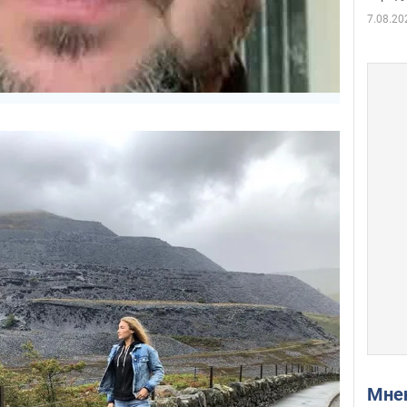
7.08.20
Мн