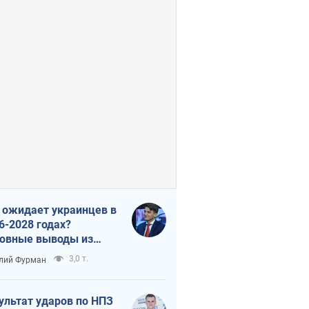
 ожидает украинцев в
6-2028 годах?
овные выводы из
ых прогнозов от НБУ
3,0 т.
лий Фурман
ультат ударов по НПЗ