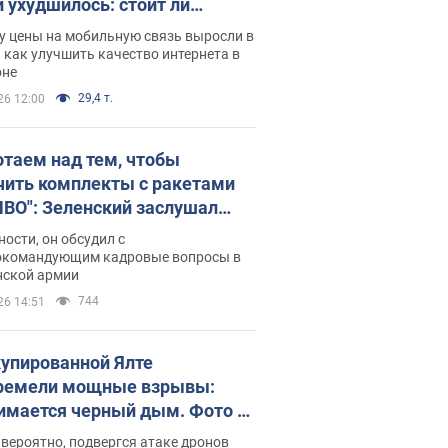
и ухудшилось: стоит ли
ваться на цены
у цены на мобильную связь выросли в
 как улучшить качество интернета в
оне
29,4 т.
26 12:00
отаем над тем, чтобы
чить комплекты с ракетами
ПВО": Зеленский заслушал
ад Драпатого и объявил о
ности, он обсудил с
х мерах
окомандующим кадровые вопросы в
нской армии
744
26 14:51
купированной Ялте
ремели мощные взрывы:
имается черный дым. Фото и
о
 вероятно, подвергся атаке дронов