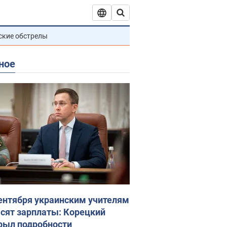
ские обстрелы
ное
сентября украинским учителям
сят зарплаты: Корецкий
рыл подробности