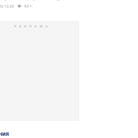
4,0 т.
26 13:26
ения