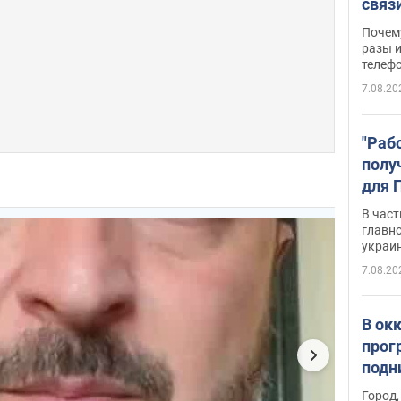
связ
жало
Почем
разы и
телеф
7.08.20
"Раб
полу
для 
докл
В част
новы
главн
украи
7.08.20
В ок
прог
подн
виде
Город,