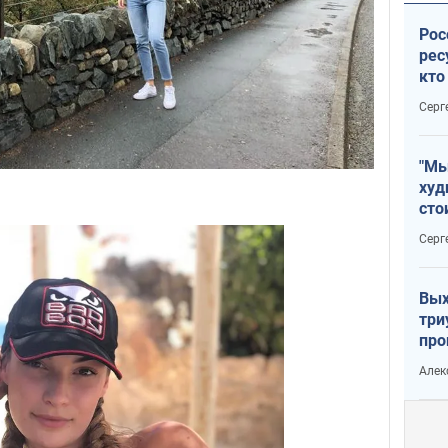
Рос
рес
кто
дик
Серг
"Мы
худ
сто
отч
Серг
рак
Вых
три
про
хок
Алек