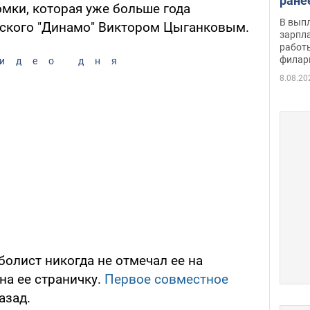
ране
мки, которая уже больше года
скол
В вып
вского "Динамо" Виктором Цыганковым.
певи
зарпла
работ
филар
идео дня
8.08.20
болист никогда не отмечал ее на
на ее страничку.
Первое совместное
азад.