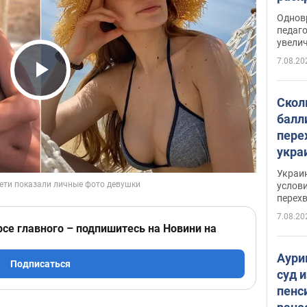
Однов
педаг
увелич
7.08.20
Play Video
Скол
балл
пере
укра
июле
Украи
назв
услови
перех
7.08.20
рсе главного – подпишитесь на Новини на
Аури
Подписаться
суд 
пенс