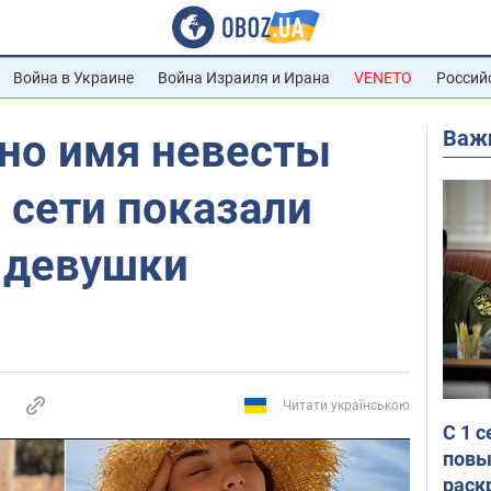
Война в Украине
Война Израиля и Ирана
VENETO
Россий
Важ
тно имя невесты
 сети показали
 девушки
Читати українською
С 1 
повы
раск