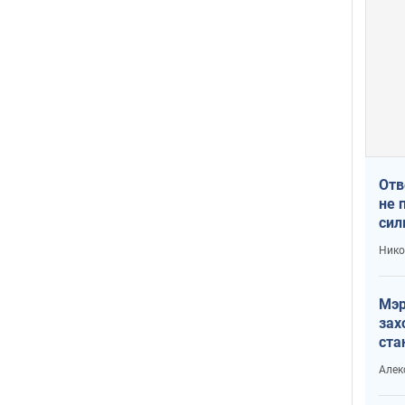
Отв
не 
сил
гос
Нико
Мэр
зах
ста
и н
Алек
рей