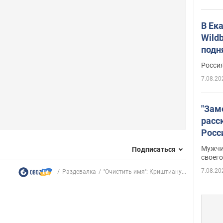
В Ек
Wildb
подн
Росси
7.08.20
"Зам
расс
Росс
Фото
Мужчи
Подписаться
своего
7.08.20
Раздевалка
''Очистить имя'': Криштиану...