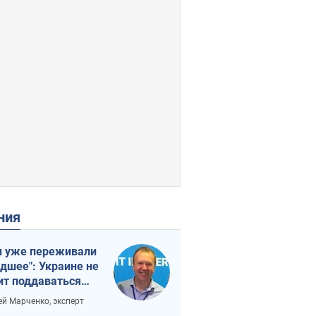
ения
 уже переживали
удшее": Украине не
ит поддаваться
аянию из-за
ей Марченко, эксперт
етного террора