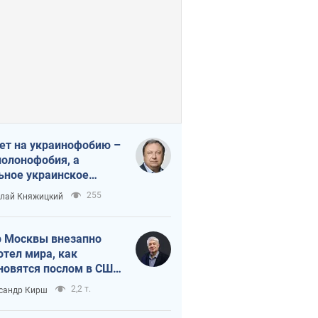
ет на украинофобию –
полонофобия, а
ьное украинское
ударство
255
лай Княжицкий
 Москвы внезапно
отел мира, как
новятся послом в США
овые украинские топ-
2,2 т.
сандр Кирш
тинги