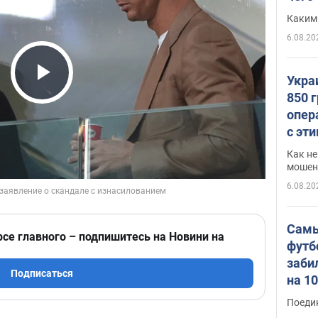
Каким
6.08.20
Укра
Play Video
850 
опер
с эт
Как не
мошен
6.08.20
Самы
рсе главного – подпишитесь на Новини на
футб
заби
Подписаться
на 1
Виде
Поеди