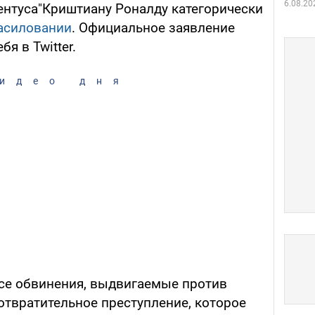
6.08.20
нтуса"Криштиану Роналду категорически
асиловании
. Официальное заявление
я в Twitter.
идео дня
все обвинения, выдвигаемые против
отвратительное преступление, которое