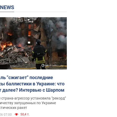
P NEWS
ль "сжигает" последние
сы баллистики в Украине: что
т далее? Интервью с Шарпом
 страна-агрессор установила "рекорд"
личеству запущенных по Украине
стических ракет
50,4 т.
26 07:00