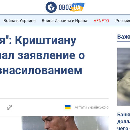
Война в Украине
Война Израиля и Ирана
VENETO
Россий
Важ
я'': Криштиану
ал заявление о
изнасилованием
Читати українською
Банк
долл
чего