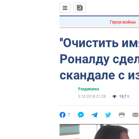
Герои войны
''Очистить им
Роналду сдел
скандале с 
Раздевалка
3.10.2018 21:28
19,7 т.
7