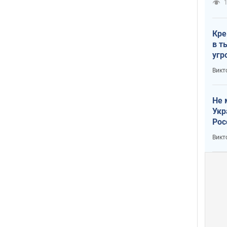
1
Кре
в т
угр
лог
Викт
Не 
Укр
Рос
Викт