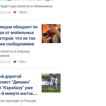
 будет курс валюты в обменниках
150,4 т.
26 22:58
инцам обещают по
грн от мобильных
аторов: что не так
ими сообщениями
 попасть в ловушку
ников
15,2 т.
26 21:02
й дорогой
олист "Динамо"
л "Карабаху" уже
0-й минуте матча.
о
нок проходит в Польше