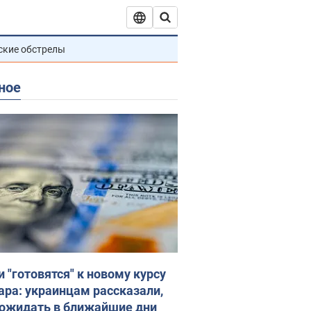
ские обстрелы
ное
и "готовятся" к новому курсу
ара: украинцам рассказали,
 ожидать в ближайшие дни