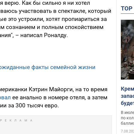
я верю. Как бы сильно я ни хотел
TO
ываюсь участвовать в спектакле, который
е это устроили, хотят пропиариться за
тым сознанием и полным спокойствием
ния", – написал Роналду.
ожиданные факты семейной жизни
Крем
мериканки Кэтрин Майорги, на то время
запа
овал
ее анально в номере отеля, а затем
буде
ии за 300 тысяч евро.
В июле
по ко
балли
7.08.20