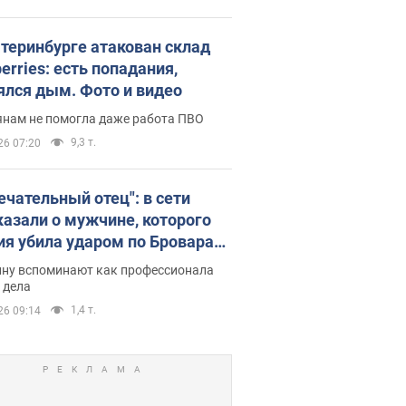
атеринбурге атакован склад
erries: есть попадания,
ялся дым. Фото и видео
янам не помогла даже работа ПВО
9,3 т.
26 07:20
ечательный отец": в сети
казали о мужчине, которого
ия убила ударом по Броварам.
ну вспоминают как профессионала
 дела
1,4 т.
26 09:14