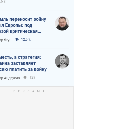
,6 т.
мль переносит войну
ыл Европы: под
озой критическая
истика
12,5 т.
ор Ягун
месть, а стратегия:
аина заставляет
сию платить за войну
129
ор Андрусив