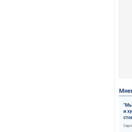
Мн
"Мы
и х
сто
отч
Серг
рак