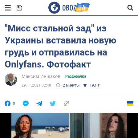
"Мисс стальной зад" из
Украины вставила новую
грудь и отправилась на
Onlyfans. Фотофакт
Максим Иншаков
Раздевалка
29.11.2021 02:48
2 минуты
19,1 т.
0