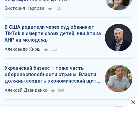
Украинский бизнес – тоже часть
обороноспособности страны. Власти
должны создать экономический щит
для компаний
Алексей Давиденко
669
Способны ли российские удары по
бизнесу вызвать экономическую
катастрофу?
Сергей Фурса
1,3 т.
Все мнения
О компании
Команда