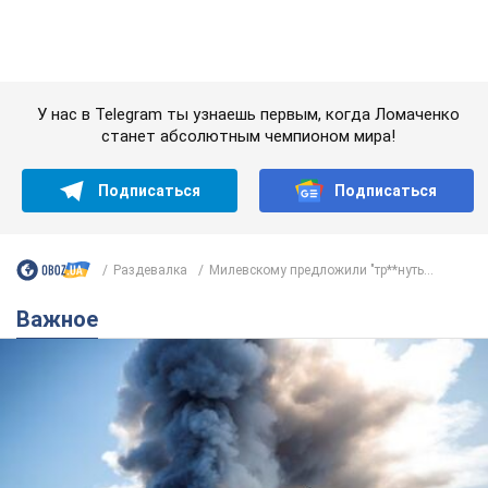
Раздевалка
Милевскому предложили "тр**нуть...
Важное
"У меня для россиян плохие новости": Селезнев
предположил, чем закончится "война складов"
Москва может превратиться в "остров" и погрузиться в
темноту, спрогнозировал военный эксперт