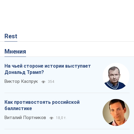
На чьей стороне истории выступает
Дональд Трамп?
Виктор Каспрук
354
Как противостоять российской
баллистике
Виталий Портников
18,0 т.
От Wildberries к ВТБ: как один удар
может запустить цепную реакцию в
России
Братья Капрановы
204