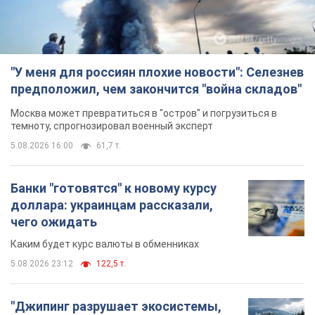
5.08.2026 16:00
61,7 т.
Банки "готовятся" к новому курсу
доллара: украинцам рассказали,
чего ожидать
Каким будет курс валюты в обменниках
5.08.2026 23:12
122,5 т.
"Джипинг разрушает экосистемы,
которые формировались сотни
лет": в Greenpeace забили тревогу
В высокогорье расположены альпийские и
субальпийские луга – редкие природные
комплексы, которые формировались на протяжении сотен
лет
5.08.2026 23:00
1,8 т.