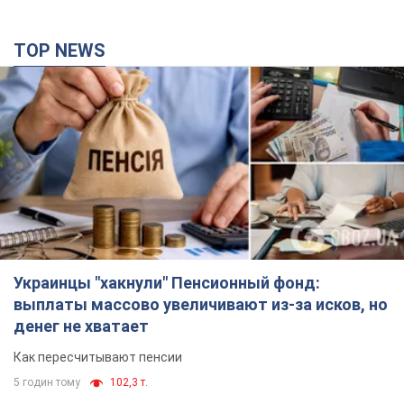
Украинцы "хакнули" Пенсионный фонд:
выплаты массово увеличивают из-за исков, но
денег не хватает
Как пересчитывают пенсии
5 годин тому
102,3 т.
ВАКС избрал меру пресечения экс-послу
Украины в США Стефанишиной: что известно о
деле
Суд не полностью удовлетворил ходатайство прокуратуры
годину тому
4,0 т.