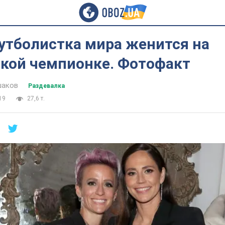
утболистка мира женится на
кой чемпионке. Фотофакт
шаков
Раздевалка
19
27,6 т.