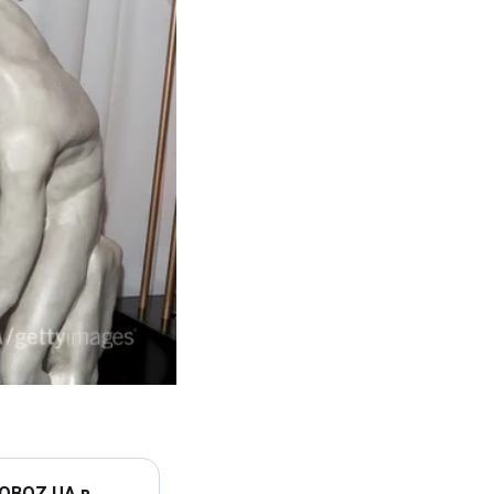
 OBOZ.UA в