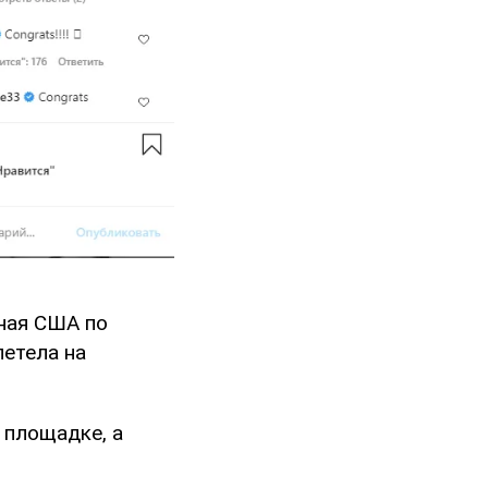
рная США по
летела на
 площадке, а