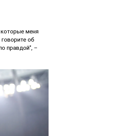
, которые меня
 говорите об
ло правдой", –