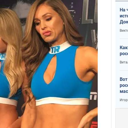
На 
ист
Дон
Викт
Как
рос
Вита
Вот
рос
мас
Игор