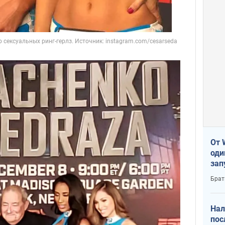
От 
оди
зап
реа
Брат
Нал
пос