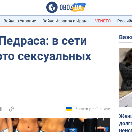
Война в Украине
Война Израиля и Ирана
VENETO
Россий
Важ
Педраса: в сети
ото сексуальных
Читати українською
Женщ
долга
неис