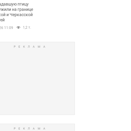
пичный маршрут.
адавшую птицу
ужили на границе
кой и Черкасской
тей
1,2 т.
26 11:09