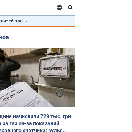
ские обстрелы
ное
ине начислили 729 тыс. грн
 за газ из-за показаний
правного счетчика: судья