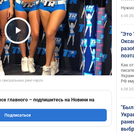
выне
Нужно 
6.08.20
"Это
Play Video
Окса
разо
поэта
"заз
Как от
даже
писат
Украин
а те
РФ ему
гено
6.08.20
рсе главного – подпишитесь на Новини на
"Был
Укра
Подписаться
ране
выбр