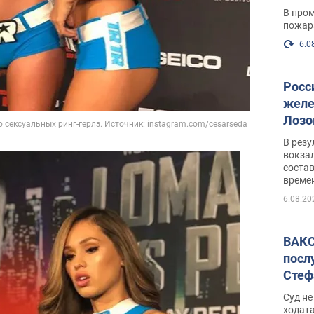
опер
В пром
пожар
6.0
Росс
желе
Лозо
есть
В рез
вокзал
состав
време
6.08.20
ВАКС
посл
Стеф
деле
Суд н
ходат