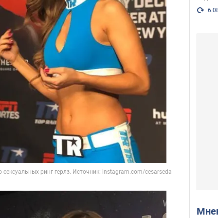
6.0
Мн