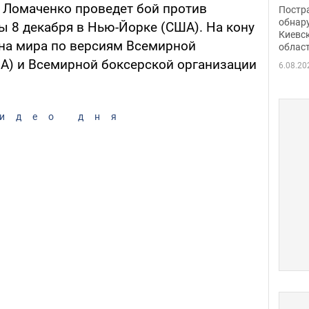
нети
 Ломаченко проведет бой против
Постр
Фото
обнар
ы 8 декабря в Нью-Йорке (США). На кону
Киевс
она мира по версиям Всемирной
облас
A) и Всемирной боксерской организации
6.08.20
идео дня