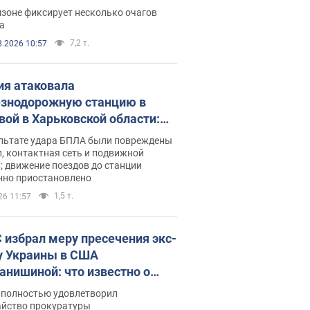
ации. Фото и видео
зоне фиксирует несколько очагов
а
7,2 т.
8.2026 10:57
ия атаковала
знодорожную станцию в
вой в Харьковской области:
 погибшие и раненые
ультате удара БПЛА были повреждены
, контактная сеть и подвижной
; движение поездов до станции
нно приостановлено
1,5 т.
26 11:57
 избрал меру пресечения экс-
у Украины в США
анишиной: что известно о
е полностью удовлетворил
айство прокуратуры