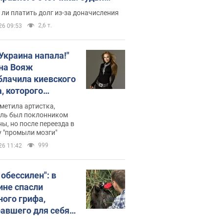
с неожиданное решение
ли платить долг из-за доначисления
2,6 т.
26 09:53
 Украина напала!"
на Вояж
блачила киевского
, которого
омбировали": он
метила артистка,
 русского не знал,
ель был поклонником
ы, но после переезда в
перь хочет
 "промыли мозги"
цида украинцев
999
26 11:42
 обессилен": в
ине спасли
ного грифа,
авшего для себя