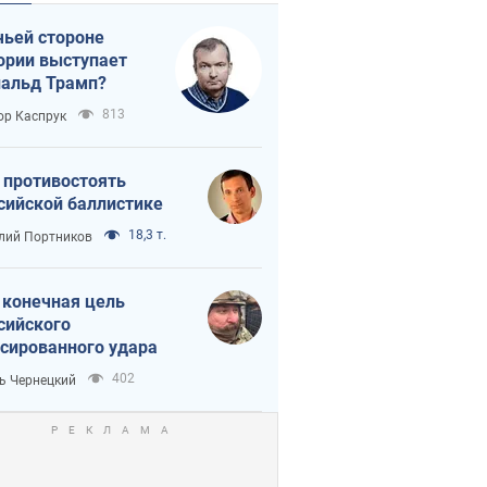
чьей стороне
ории выступает
альд Трамп?
813
ор Каспрук
 противостоять
сийской баллистике
18,3 т.
лий Портников
 конечная цель
сийского
сированного удара
402
ь Чернецкий