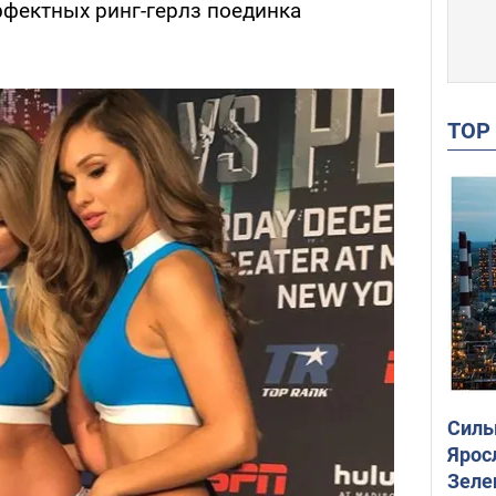
ффектных ринг-герлз поединка
TO
Силы
Ярос
Зеле