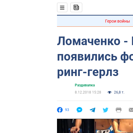
Герои войны
Ломаченко - 
появились ф
ринг-герлз
Раздевалка
8.12.2018 15:28
26,8 т.
93