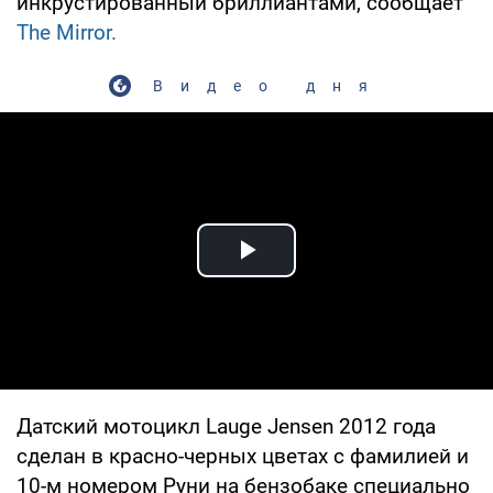
инкрустированный бриллиантами, сообщает
The Mirror.
Видео дня
Play Video
Датский мотоцикл Lauge Jensen 2012 года
сделан в красно-черных цветах с фамилией и
10-м номером Руни на бензобаке специально