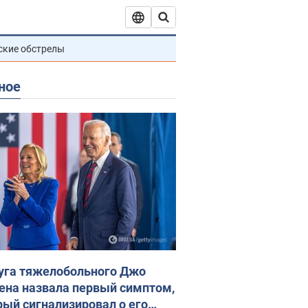
ские обстрелы
ное
уга тяжелобольного Джо
ена назвала первый симптом,
рый сигнализировал о его