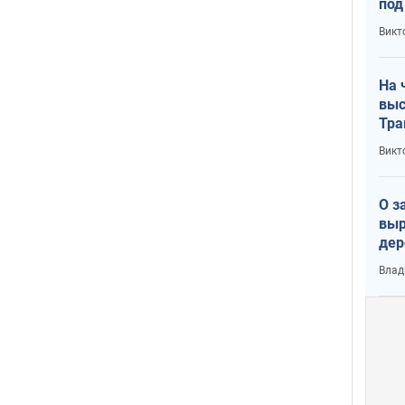
под
кри
Викт
лог
На 
выс
Тра
Викт
О з
выр
дер
что
Влад
Тер