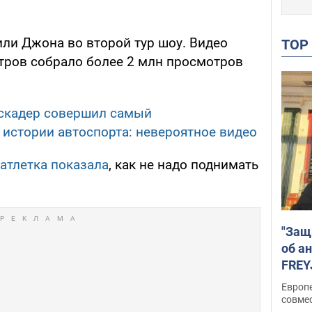
или Джона во второй тур шоу. Видео
TO
отров собрало более 2 млн просмотров
скадер совершил самый
истории автоспорта: невероятное видео
атлетка показала
, как не надо поднимать
.
"Защ
об а
FREY
подд
Европ
совме