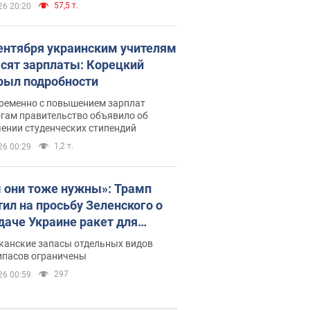
57,5 т.
26 20:20
сентября украинским учителям
сят зарплаты: Корецкий
рыл подробности
ременно с повышением зарплат
огам правительство объявило об
ении студенческих стипендий
1,2 т.
26 00:29
 они тоже нужны»: Трамп
тил на просьбу Зеленского о
даче Украине ракет для
ot
канские запасы отдельных видов
ипасов ограничены
297
26 00:59