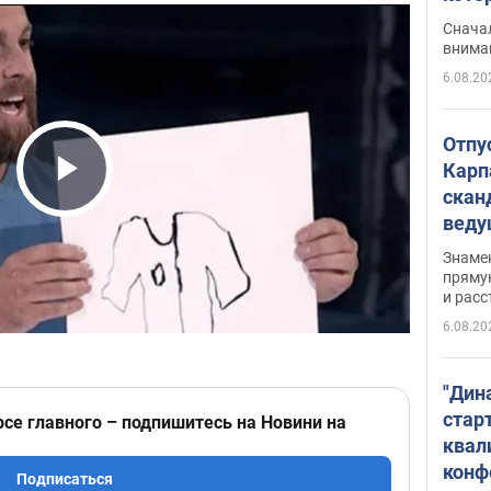
"агр
Сначал
внима
6.08.20
Отпу
Карп
скан
Play Video
вед
несп
Знаме
захе
пряму
и расс
6.08.20
"Дин
стар
рсе главного – подпишитесь на Новини на
квал
конф
Подписаться