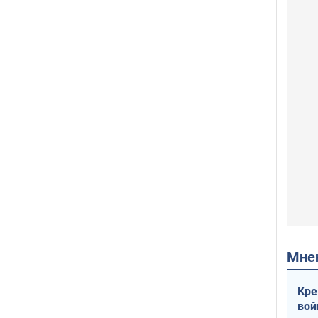
Мн
Кре
вой