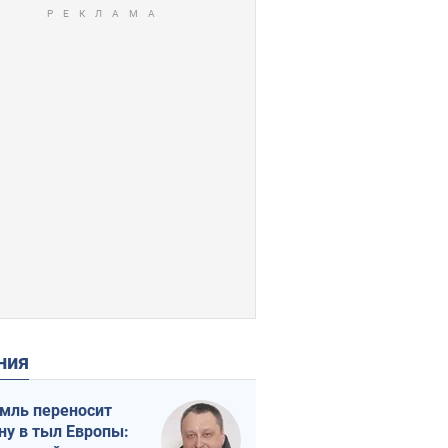
ения
мль переносит
ну в тыл Европы: