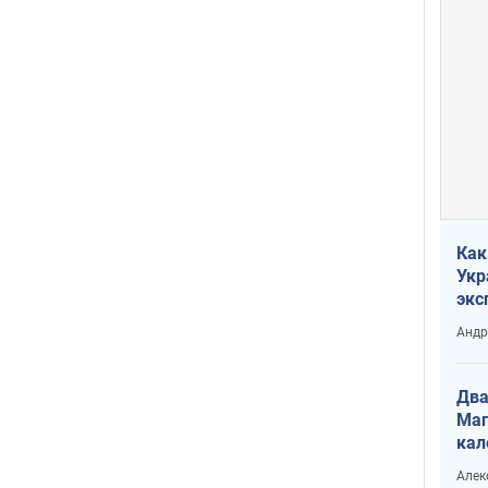
Как
Укр
экс
неф
Андр
Два
Маг
кал
Алек