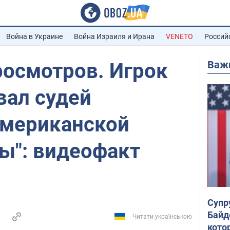
Война в Украине
Война Израиля и Ирана
VENETO
Россий
Важ
осмотров. Игрок
ал судей
американской
ы": видеофакт
Супр
Байд
Читати українською
кото