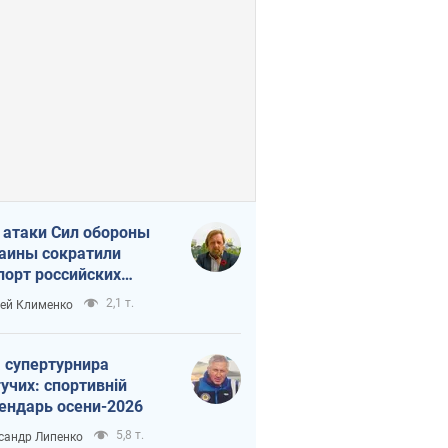
 атаки Сил обороны
аины сократили
порт российских
тепродуктов
2,1 т.
ей Клименко
 супертурнира
учих: спортивній
ендарь осени-2026
5,8 т.
сандр Липенко