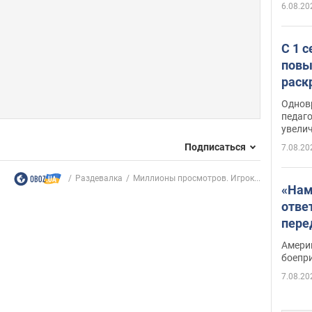
6.08.20
С 1 
повы
раск
Однов
педаг
увелич
Подписаться
7.08.20
Раздевалка
Миллионы просмотров. Игрок...
«Нам
отве
пере
Patri
Амери
боепр
7.08.20