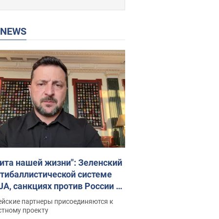
P NEWS
ита нашей жизни": Зеленский
нтибаллистической системе
JA, санкциях против России и
ержке аграриев. Видео
ейские партнеры присоединяются к
стному проекту