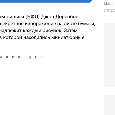
Матч 
6.08.20
льной лиги (НФЛ) Джон Доренбос
секретное изображение на листе бумаги,
инадлежит каждый рисунок. Затем
 в которой находились миниатюрные
идео дня