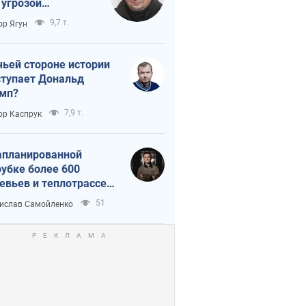
 угрозой
тическая
9,7 т.
ор Ягун
истика
чьей стороне истории
тупает Дональд
мп?
7,9 т.
ор Каспрук
апланированной
убке более 600
евьев и теплотрассе:
 происходит на
51
ислав Самойленко
емках в Киеве