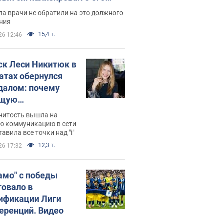
ессивном" раке
а врачи не обратили на это должного
ния
15,4 т.
26 12:46
ск Леси Никитюк в
атах обернулся
далом: почему
ущую
раведливо
нитость вышла на
йтили
ю коммуникацию в сети
тавила все точки над "i"
12,3 т.
26 17:32
амо" с победы
товало в
ификации Лиги
еренций. Видео