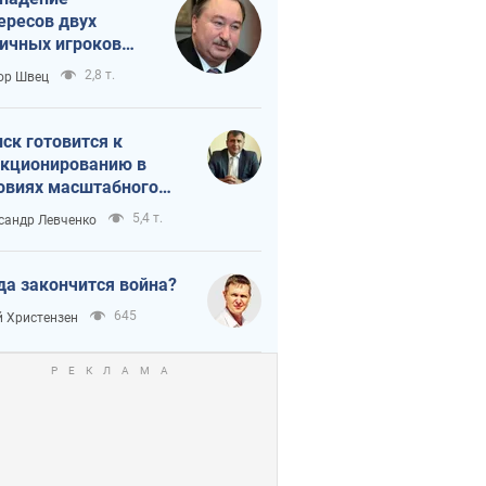
ересов двух
ичных игроков
 тайный план
2,8 т.
ор Швец
мпа и Путина?
ск готовится к
кционированию в
овиях масштабного
нного кризиса
5,4 т.
сандр Левченко
да закончится война?
645
 Христензен