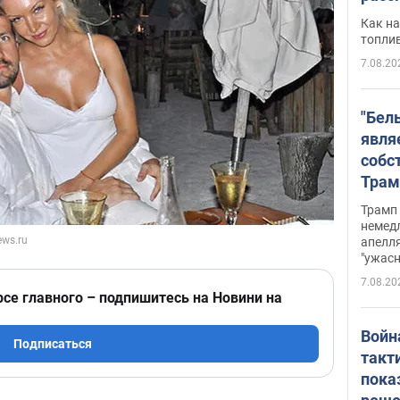
Как на
топли
7.08.20
"Бел
явля
собс
Трам
прио
Трамп 
стро
немед
апелля
баль
"ужас
стои
7.08.20
долл
рсе главного – подпишитесь на Новини на
Войн
Подписаться
такт
пока