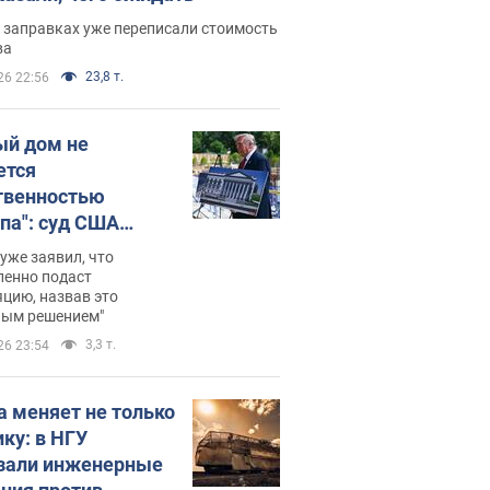
 заправках уже переписали стоимость
ва
23,8 т.
26 22:56
ый дом не
ется
твенностью
па": суд США
становил
уже заявил, что
ительство
ленно подаст
цию, назвав это
ного зала
ным решением"
мостью 400 млн
3,3 т.
26 23:54
аров
а меняет не только
ику: в НГУ
зали инженерные