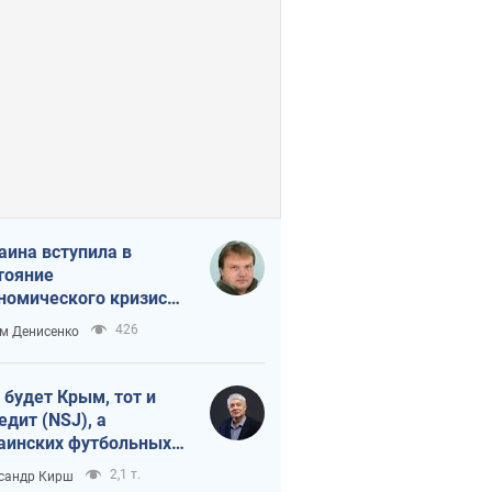
аина вступила в
тояние
номического кризиса.
ь ли свет в конце
426
м Денисенко
неля?
 будет Крым, тот и
едит (NSJ), а
аинских футбольных
овников могут
2,1 т.
сандр Кирш
вать убийцами