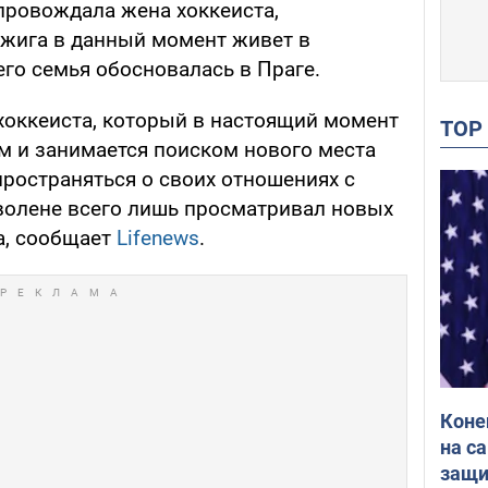
провождала жена хоккеиста,
Ржига в данный момент живет в
 его семья обосновалась в Праге.
 хоккеиста, который в настоящий момент
TO
м и занимается поиском нового места
пространяться о своих отношениях с
Зволене всего лишь просматривал новых
а, сообщает
Lifenews
.
Коне
на с
защи