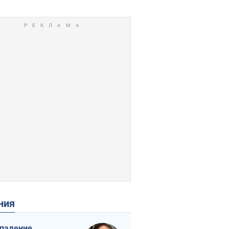
ения
падение