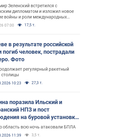
рвью с Безсмертным
ир Зеленский встретился с
нским дипломатом и изложил новое
ие войны и роли международных
ров в борьбе с Россией
17,5 т.
26 07:00
еве в результате российской
и погиб человек, пострадали
еро. Фото
продолжает регулярный ракетный
р столицы
27,3 т.
8.2026 10:23
ина поразила Ильский и
анский НПЗ и пост
юдения на буровой установке
аш": Генштаб раскрыл детали.
ю область всю ночь атаковали БПЛА
 и видео
3,5 т.
8.2026 11:39