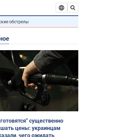
ские обстрелы
ное
"готовятся" существенно
шать цены: украинцам
казали, чего ожидать