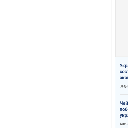
Укр
сос
эко
Ест
Вади
тун
Чей
поб
укр
чин
Алек
наз