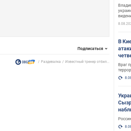
Инте
Владим
украи
виден
партне
8.08.20
В Ки
атак
Подписаться
четв
Раздевалка
Известный тренер отбил...
Враг 
терро
8.0
Укра
Сызр
набл
"Сив
Росси
Фото
8.0