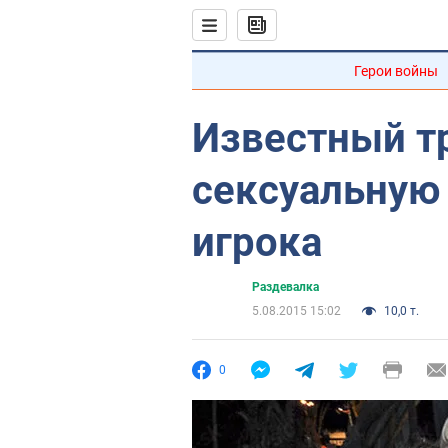
Герои войны
Известный т
сексуальную 
игрока
Раздевалка
5.08.2015 15:02
10,0 т.
0