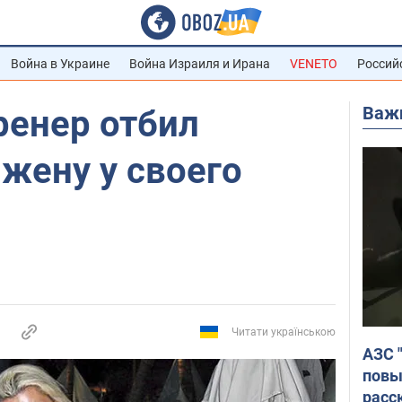
Война в Украине
Война Израиля и Ирана
VENETO
Россий
Важ
ренер отбил
жену у своего
Читати українською
АЗС 
повы
расс