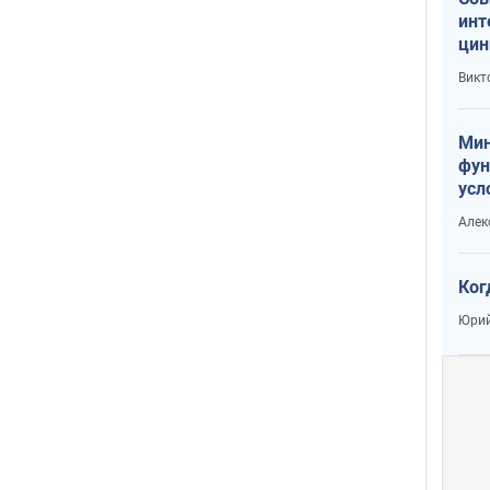
инт
цин
или
Викт
Тра
Мин
фун
усл
вое
Алек
Ког
Юрий