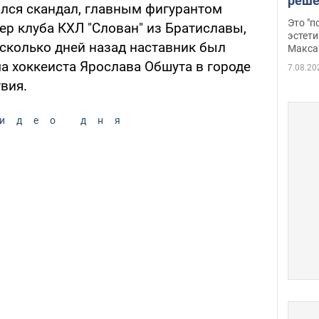
реше
ился скандал, главным фигурантом
росс
Это "
ер клуба КХЛ "Слован" из Братиславы,
дрон
эстети
сколько дней назад наставник был
Макса
а хоккеиста Ярослава Обшута в городе
7.08.20
твия.
идео дня