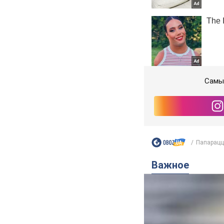
Самые
Папарацц
Важное