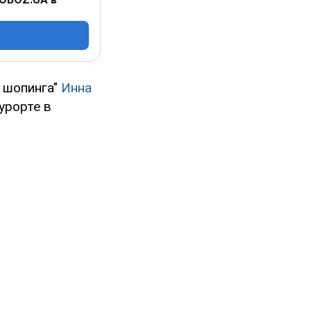
я шопинга"
Инна
урорте в