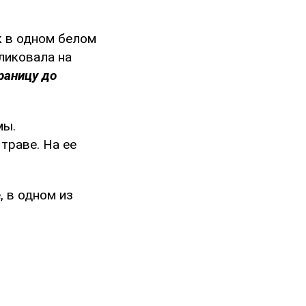
к в одном белом
ликовала на
раницу до
мы.
траве. На ее
, в одном из