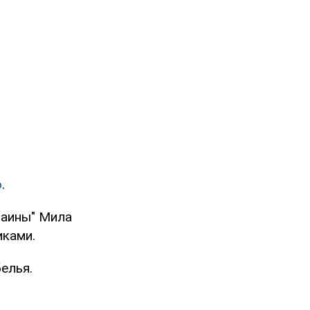
о
.
раины" Мила
иками.
елья.