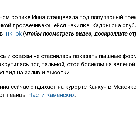
ном ролике Инна станцевала под популярный тре
онкой просвечивающейся накидке. Кадры она опуб
 в
TikTok
(
чтоб
ы посмотреть видео, доскролльте ст
сь и совсем не стеснялась показать пышные фор
крутилась под пальмой, стоя босиком на зеленой 
я вид на залив и высотки.
нна сейчас отдыхает на курорте Канкун в Мексике
ст певицы
Насти Каменских
.