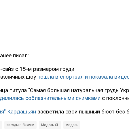
анее писал:
сайз с 15-м размером груди
различных шоу
пошла в спортзал и показала виде
ца титула "Самая большая натуральная грудь Ук
делилась соблазнительными снимками
с поклонн
ия" Кардашьян
засветила свой пышный бюст без б
звезды в бикини
Модель XL
модель