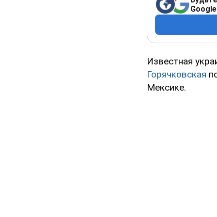
Google
Известная укра
Горячковская
по
Мексике.