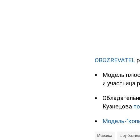
OBOZREVATEL
р
Модель плюс-
и участница 
Обладательни
Кузнецова
по
Модель-"коп
Мексика
шоу-бизнес