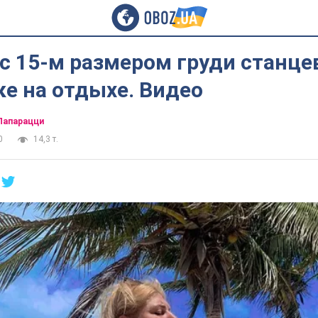
с 15-м размером груди станце
е на отдыхе. Видео
Папарацци
0
14,3 т.