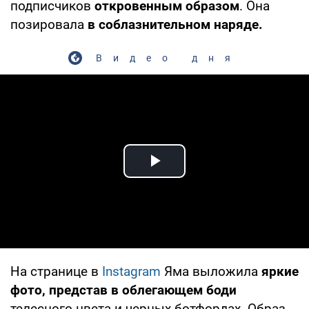
подписчиков
откровенным образом
. Она
позировала
в соблазнительном наряде.
Видео дня
Play Video
На странице в
Instagram
Яма выложила
яркие
фото, представ в облегающем боди
телесного цвета и черных ботфордах. Образ