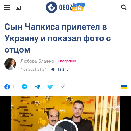
Сын Чапкиса прилетел в
Украину и показал фото с
отцом
Любовь Блажко
Папарацци
4.03.2021 21:24
18,2 т.
1