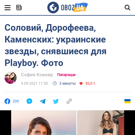
Соловий, Дорофеева,
Каменских: украинские
звезды, снявшиеся для
Playboy. Фото
София Ковнир
Папарацци
9.09.2021 11:50
3 минуты
82,0 т.
200