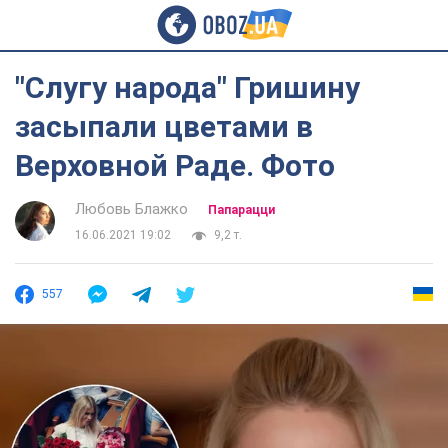
"Слугу народа" Гришину
засыпали цветами в
Верховной Раде. Фото
Любовь Блажко
Папарацци
16.06.2021 19:02
9,2 т.
557