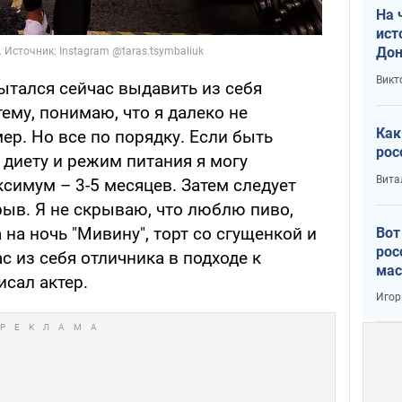
На 
ист
Дон
Викт
пытался сейчас выдавить из себя
ему, понимаю, что я далеко не
Как
р. Но все по порядку. Если быть
рос
диету и режим питания я могу
Вита
симум – 3-5 месяцев. Затем следует
ыв. Я не скрываю, что люблю пиво,
 на ночь "Мивину", торт со сгущенкой и
Вот
рос
ас из себя отличника в подходе к
мас
исал актер.
Игор