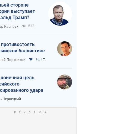
чьей стороне
ории выступает
альд Трамп?
513
ор Каспрук
 противостоять
сийской баллистике
18,1 т.
лий Портников
 конечная цель
сийского
сированного удара
ь Чернецкий