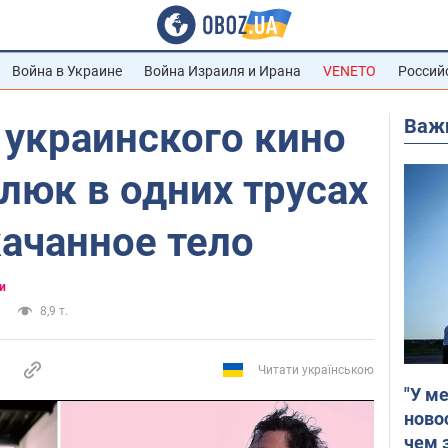
Война в Украине
Война Израиля и Ирана
VENETO
Россий
Важ
 украинского кино
люк в одних трусах
ачанное тело
и
8,9 т.
Читати українською
"У м
ново
чем 