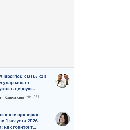
Wildberries к ВТБ: как
н удар может
устить цепную
кцию в России
351
ья Капрановы
оговые проверки
ле 1 августа 2026
а: как горизонт