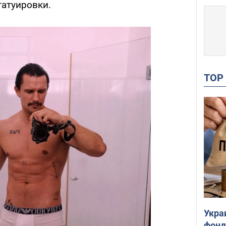
татуировки.
TO
Укра
фонд