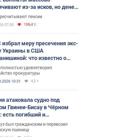
ичивают из-за исков, но денег
ватает
ересчитывают пенсии
106,4 т.
26 07:00
 избрал меру пресечения экс-
у Украины в США
анишиной: что известно о
е полностью удовлетворил
айство прокуратуры
4,3 т.
8.2026 10:31
ия атаковала судно под
ом Гвинеи-Бисау в Чёрном
: есть погибший и
радавшие
руз был гражданским и перевозил
нскую пшеницу