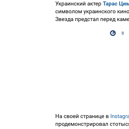
Украинский актер
Тарас Ци
символом украинского кино,
Звезда предстал перед кам
В
На своей странице в
Instag
продемонстрировал стотыся