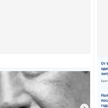
От 
оди
зап
реа
Брат
Нал
пос
год