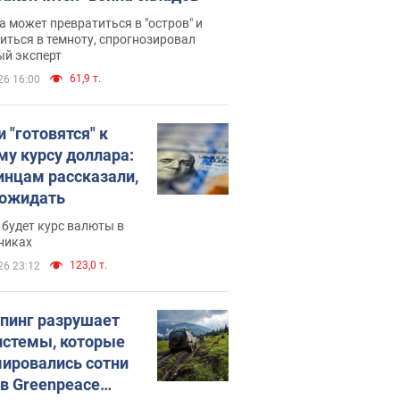
 может превратиться в "остров" и
иться в темноту, спрогнозировал
ый эксперт
61,9 т.
26 16:00
 "готовятся" к
му курсу доллара:
инцам рассказали,
 ожидать
будет курс валюты в
никах
123,0 т.
26 23:12
пинг разрушает
истемы, которые
ировались сотни
 в Greenpeace