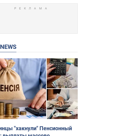
P NEWS
инцы "хакнули" Пенсионный
: выплаты массово