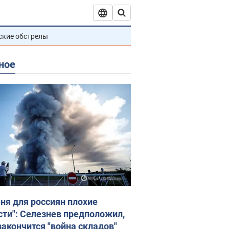
ские обстрелы
ное
еня для россиян плохие
сти": Селезнев предположил,
закончится "война складов"