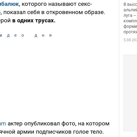
заби
мбалюк
, которого называют секс-
В выс
альпи
 показал себя в откровенном образе.
луга –
ерой
в одних трусах.
компл
форми
протяж
идео дня
5.08.20
ram
актер опубликовал фото, на котором
чной армии подписчиков голое тело.