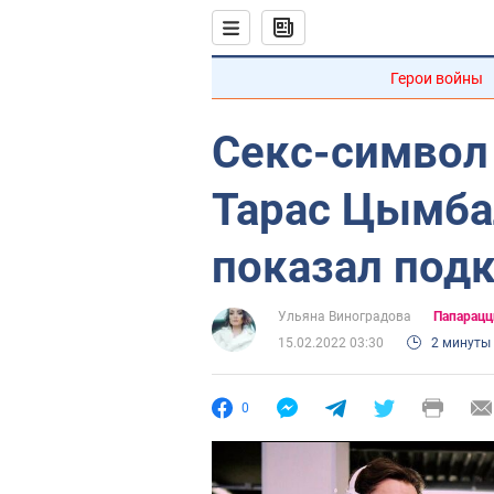
Герои войны
Секс-символ
Тарас Цымба
показал подк
Ульяна Виноградова
Папарацц
15.02.2022 03:30
2 минуты
0