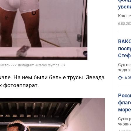
увел
не х
Как п
6.08.20
ВАКС
посл
Стеф
деле
Суд н
ходат
але. На нем были белые трусы. Звезда
6.0
х фотоаппарат.
Росс
флаг
море
пост
Сухог
украи