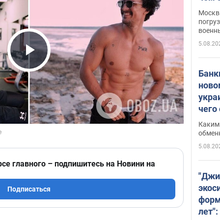
Москва
погруз
военн
5.08.20
Play Video
Банки
ново
укра
чего
Каким 
обмен
5.08.20
рсе главного – подпишитесь на Новини на
"Джи
экос
Подписаться
форм
лет":