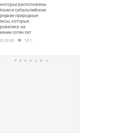
ли тревогу
окогорье расположены
йские и субальпийские
 редкие природные
ексы, которые
ровались на
ении сотен лет
1,8 т.
26 23:00