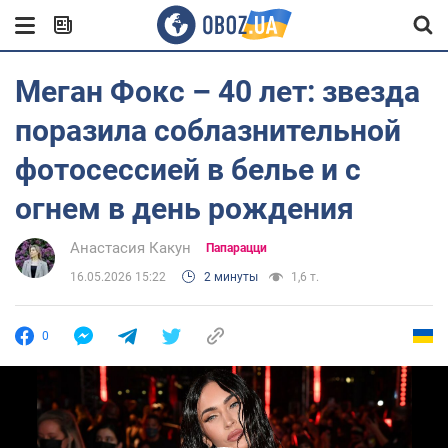
Меган Фокс – 40 лет: звезда
поразила соблазнительной
фотосессией в белье и с
огнем в день рождения
Анастасия Какун
Папарацци
16.05.2026 15:22
2 минуты
1,6 т.
0