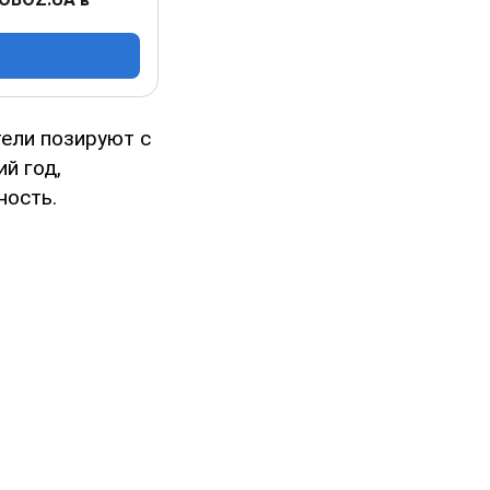
ели позируют с
й год,
ность.