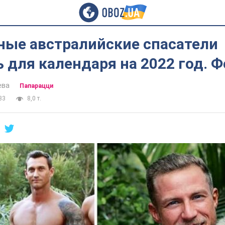
ные австралийские спасатели
 для календаря на 2022 год. Ф
ева
Папарацци
33
8,0 т.